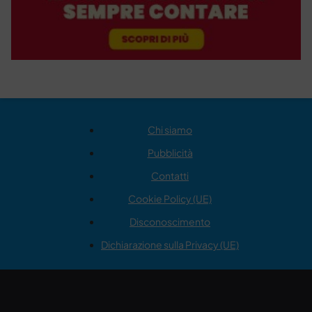
Chi siamo
Pubblicità
Contatti
Cookie Policy (UE)
Disconoscimento
Dichiarazione sulla Privacy (UE)