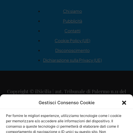
Chi siamo
Pubblicità
Contatti
Cookie Policy (UE)
Disconoscimento
Dichiarazione sulla Privacy (UE)
Copyright © ilSicilia | aut. Tribunale di Palermo n.11 del
29/09/2015
Gestisci Consenso Cookie
Editore: Mercurio Comunicazione Soc. Coop. A.R.L.
Per fornire le migliori esperienze, utilizziamo tecnologie come i cookie
per memorizzare e/o accedere alle informazioni del dispositivo. Il
Direttore Editoriale: Maurizio Scaglione
consenso a queste tecnologie ci permetterà di elaborare dati come il
comportamento di navigazione o ID unici su questo sito. Non