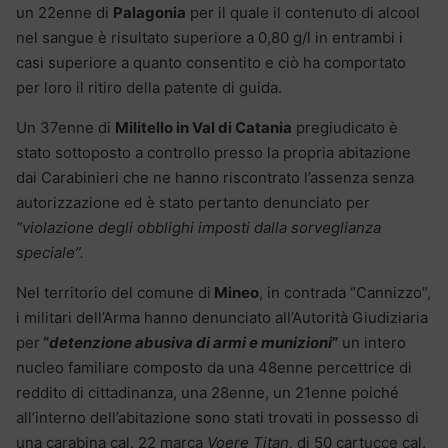
un 22enne di
Palagonia
per il quale il contenuto di alcool
nel sangue è risultato superiore a 0,80 g/l in entrambi i
casi superiore a quanto consentito e ciò ha comportato
per loro il ritiro della patente di guida.
Un 37enne di
Militello in Val di Catania
pregiudicato è
stato sottoposto a controllo presso la propria abitazione
dai Carabinieri che ne hanno riscontrato l’assenza senza
autorizzazione ed è stato pertanto denunciato per
“
violazione degli obblighi imposti dalla sorveglianza
speciale
”.
Nel territorio del comune di
Mineo
, in contrada “Cannizzo”,
i militari dell’Arma hanno denunciato all’Autorità Giudiziaria
per
“
detenzione abusiva di armi e munizioni
”
un intero
nucleo familiare composto da una 48enne percettrice di
reddito di cittadinanza, una 28enne, un 21enne poiché
all’interno dell’abitazione sono stati trovati in possesso di
una carabina cal. 22 marca
Voere Titan,
di 50 cartucce cal.