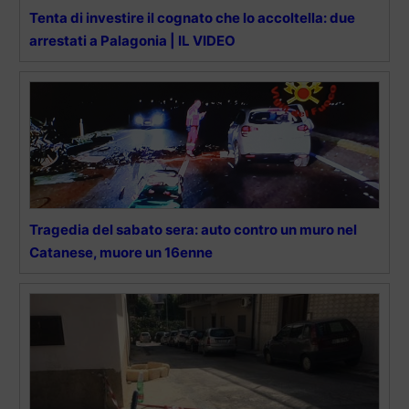
Tenta di investire il cognato che lo accoltella: due
arrestati a Palagonia | IL VIDEO
Tragedia del sabato sera: auto contro un muro nel
Catanese, muore un 16enne