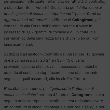
perquisizioni effettuate nell’ambito dell’attività di controllo,
è stato deferito all’Autorità Giudiziaria per
“
detenzione ai
fini di spaccio di sostanze stupefacenti
” “
porto d’armi od
oggetti atti ad offendere
”
un 25enne di
Caltagirone
, già
conosciuto alla Forze dell’Ordine, perché trovato in
possesso di 3,07 grammi di cocaina e di un coltello a
serramanico della lunghezza totale di cm 15 (di cui 7cm
lama acuminata).
Sottoposti ad analoghi controllo dai Carabinieri 13 giovani
di età compresa tra i 20-24 e i 30 – 45 di varia
provenienza sono stati trovati in possesso di modiche
quantità di sostanze stupefacenti e sono stati pertanto
segnalati, quali assuntori, alla locale Prefettura.
E’ scattata la denuncia per
“
guida sotto l’influenza di
sostanze alcoliche”
per una 42enne
di
Caltagirone
, che a
seguito della sottoposizione all’alcol test è risultata avere
un contenuto di alcool nel sangue superiore a 1,5 g/l e per