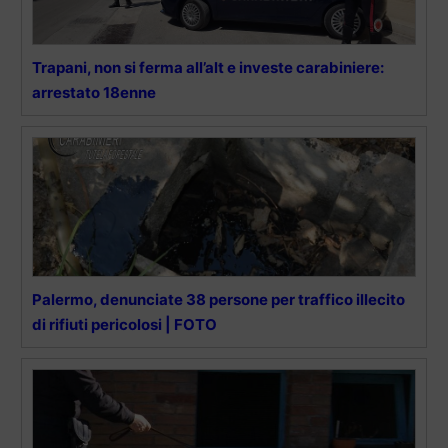
Trapani, non si ferma all’alt e investe carabiniere:
arrestato 18enne
Palermo, denunciate 38 persone per traffico illecito
di rifiuti pericolosi | FOTO