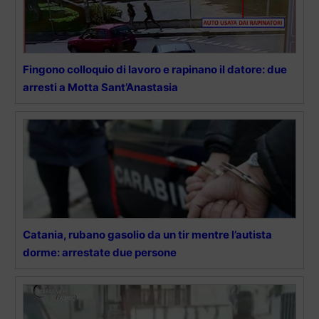
Fingono colloquio di lavoro e rapinano il datore: due
arresti a Motta Sant’Anastasia
Catania, rubano gasolio da un tir mentre l’autista
dorme: arrestate due persone