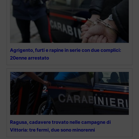
Agrigento, furti e rapine in serie con due complici:
20enne arrestato
Ragusa, cadavere trovato nelle campagne di
Vittoria: tre fermi, due sono minorenni