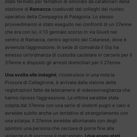
stato fermato per tentativo di omicidio da carabinieri della
stazione di
Ramacca
coadiuvati dai colleghi del nucleo
operativo della Compagnia di Palagonia. Lo stesso
provvedimento è stato eseguito nei confronti di un 27enne
che era con lui, il 13 gennaio scorso in via Giusti nel
centro di Ramacca, centro agricolo del Catanese, dove è
avvenuta l’aggressione. In sede di convalida il Gip ha
emesso un’ordinanza di custodia cautelare in carcere per il
37enne e disposto gli arresti domiciliari per il 27enne.
Una svolta alle indagini
, ricostruisce in una nota la
Procura di Caltagirone, è arrivata dalla visione delle
registrazioni fatte da telecamere di videosorveglianza che
hanno ripreso l’aggressione. La vittima sarebbe stata
colpita dal 37enne con una serie di violenti pugni e calci e
avrebbe subito anche un tentativo di strangolamento con
una sciarpa. Il 27enne avrebbe allontanato con degli
spintoni una persona che cercava di porre fine alle
violenze e di soccorre il malcapitato.
I due erano stati