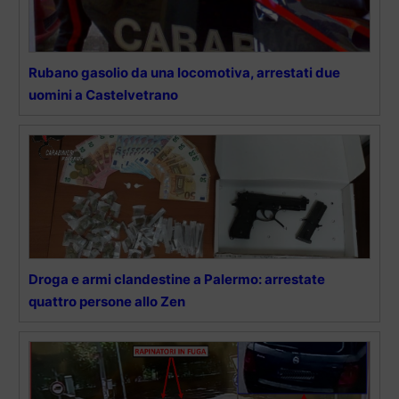
Rubano gasolio da una locomotiva, arrestati due
uomini a Castelvetrano
Droga e armi clandestine a Palermo: arrestate
quattro persone allo Zen