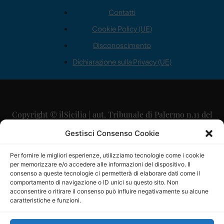
Contatti
Cookie Policy (UE)
Disconoscimento
Dichiarazione sulla Privacy (UE)
Copyright © ilSicilia | aut. Tribunale di Palermo n.11 del
29/09/2015
Gestisci Consenso Cookie
Editore: Mercurio Comunicazione Soc. Coop. A.R.L.
Per fornire le migliori esperienze, utilizziamo tecnologie come i cookie
per memorizzare e/o accedere alle informazioni del dispositivo. Il
Direttore Editoriale: Maurizio Scaglione
consenso a queste tecnologie ci permetterà di elaborare dati come il
comportamento di navigazione o ID unici su questo sito. Non
Direttore Responsabile: Maria Calabrese
acconsentire o ritirare il consenso può influire negativamente su alcune
caratteristiche e funzioni.
p.zza Sant’Oliva, 9 – 90141 – Palermo – 091335557