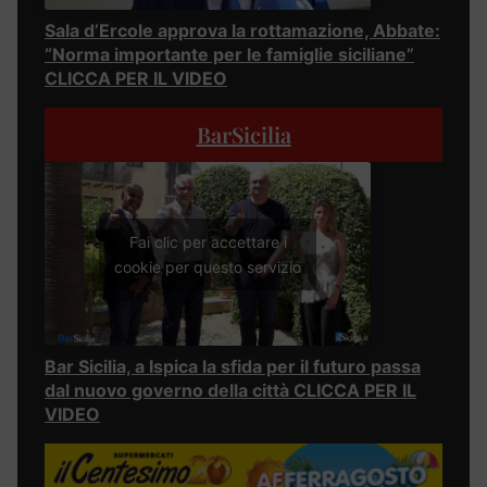
Sala d’Ercole approva la rottamazione, Abbate:
“Norma importante per le famiglie siciliane”
CLICCA PER IL VIDEO
BarSicilia
Fai clic per accettare i
cookie per questo servizio
Bar Sicilia, a Ispica la sfida per il futuro passa
dal nuovo governo della città CLICCA PER IL
VIDEO