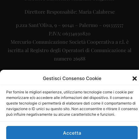
Direttore Responsabile: Maria Calabrese
p.zza Sant’Oliva, 9 – 90141 – Palermo – 091335557
P.IVA: 06334930820
Mercurio Comunicazione Società Cooperativa a r.l. è
iscritta al Registro degli Operatori di Comunicazione al
numero 26988
Sito gestito da
La Digitale srl
–
info@ladigitale.it
Gestisci Consenso Cookie
Per fornire le migliori esperienze, utilizziamo tecnologie come i cookie per
memorizzare e/o accedere alle informazioni del dispositivo. Il consenso a
queste tecnologie ci permetterà di elaborare dati come il comportamento di
navigazione o ID unici su questo sito. Non acconsentire o ritirare il consenso
può influire negativamente su alcune caratteristiche e funzioni.
Accetta