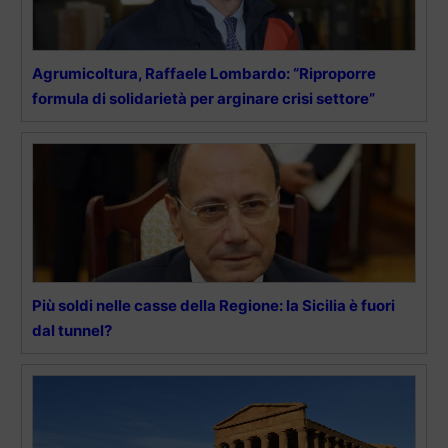
Agrumicoltura, Raffaele Lombardo: “Riproporre
formula di solidarietà per arginare crisi settore”
Più soldi nelle casse della Regione: la Sicilia è fuori
dal tunnel?