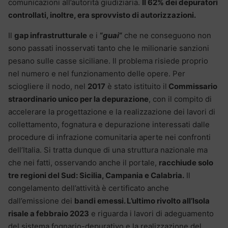
comunicazioni all’autorità giudiziaria.
Il 62% dei depuratori
controllati, inoltre, era sprovvisto di autorizzazioni.
Il
gap infrastrutturale
e i
“
guai
“
che ne conseguono non
sono passati inosservati tanto che le milionarie sanzioni
pesano sulle casse siciliane. Il problema risiede proprio
nel numero e nel funzionamento delle opere. Per
sciogliere il nodo, nel
2017
è stato istituito il
Commissario
straordinario unico per la depurazione
, con il compito di
accelerare la progettazione e la realizzazione dei lavori di
collettamento, fognatura e depurazione interessati dalle
procedure di infrazione comunitaria aperte nei confronti
dell’Italia. Si tratta dunque di una struttura nazionale ma
che nei fatti, osservando anche il portale,
racchiude solo
tre regioni del Sud: Sicilia, Campania e Calabria.
Il
congelamento dell’attività è certificato anche
dall’emissione dei
bandi emessi. L’ultimo rivolto all’Isola
risale a febbraio 2023
e riguarda i lavori di adeguamento
del sistema fognario-depurativo e la realizzazione del