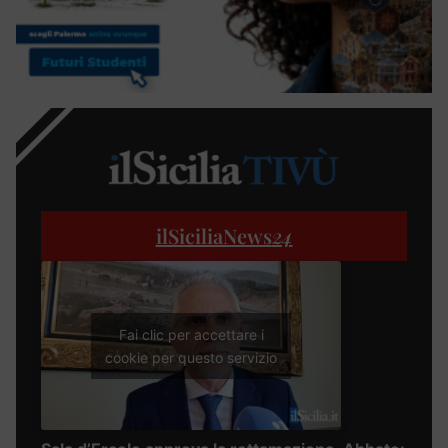
ilSiciliaNews
24
Fai clic per accettare i
cookie per questo servizio