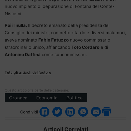
nuovo impianto di depurazione di Fontana del Conte-
Niscemi.
Poi il nulla.
Il decreto emanato della presidenza del
Consiglio dei ministri, con netto ritardo e diversi malumori,
aveva nominato
Fabio Fatuzzo
nuovo commissario
straordinario unico, affiancando
Toto Cordaro
e di
Antonino Daffinà
come subcommissari.
Tutti gli articoli dell'autore
Questo articolo fa parte delle categorie:
Cronaca
Economia
Politica
Condividi
Articoli Correlati