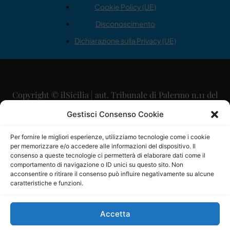
Cookie Policy (UE)
Disconoscimento
Dichiarazione sulla Privacy (UE)
Copyright © ilSicilia | aut. Tribunale di Palermo n.11 del
29/09/2015
Gestisci Consenso Cookie
Editore: Mercurio Comunicazione Soc. Coop. A.R.L.
Per fornire le migliori esperienze, utilizziamo tecnologie come i cookie
per memorizzare e/o accedere alle informazioni del dispositivo. Il
Direttore Editoriale: Maurizio Scaglione
consenso a queste tecnologie ci permetterà di elaborare dati come il
comportamento di navigazione o ID unici su questo sito. Non
Direttore Responsabile: Maria Calabrese
acconsentire o ritirare il consenso può influire negativamente su alcune
caratteristiche e funzioni.
p.zza Sant’Oliva, 9 – 90141 – Palermo – 091335557
P.IVA: 06334930820
Accetta
Mercurio Comunicazione Società Cooperativa a r.l. è