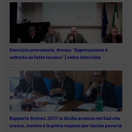
Esercizio provvisorio, Armao: “Approvazione è
soltanto un fatto tecnico” | video intervista
Rapporto Svimez 2017: la Sicilia arranca nel Sud che
cresce, mentre è la prima regione per rischio povertà