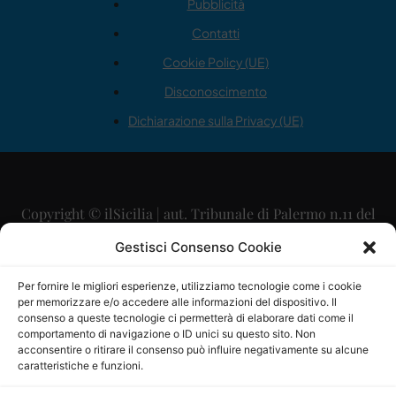
Pubblicità
Contatti
Cookie Policy (UE)
Disconoscimento
Dichiarazione sulla Privacy (UE)
Copyright © ilSicilia | aut. Tribunale di Palermo n.11 del
29/09/2015
Gestisci Consenso Cookie
Editore: Mercurio Comunicazione Soc. Coop. A.R.L.
Per fornire le migliori esperienze, utilizziamo tecnologie come i cookie
per memorizzare e/o accedere alle informazioni del dispositivo. Il
Direttore Editoriale: Maurizio Scaglione
consenso a queste tecnologie ci permetterà di elaborare dati come il
comportamento di navigazione o ID unici su questo sito. Non
Direttore Responsabile: Maria Calabrese
acconsentire o ritirare il consenso può influire negativamente su alcune
caratteristiche e funzioni.
p.zza Sant’Oliva, 9 – 90141 – Palermo – 091335557