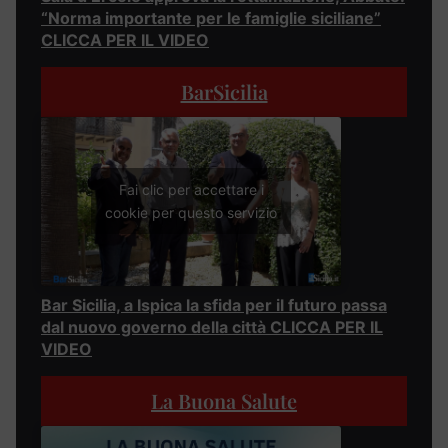
“Norma importante per le famiglie siciliane”
CLICCA PER IL VIDEO
BarSicilia
Fai clic per accettare i
cookie per questo servizio
Bar Sicilia, a Ispica la sfida per il futuro passa
dal nuovo governo della città CLICCA PER IL
VIDEO
La Buona Salute