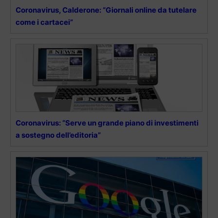
Coronavirus, Calderone: “Giornali online da tutelare
come i cartacei”
Coronavirus: “Serve un grande piano di investimenti
a sostegno dell’editoria”