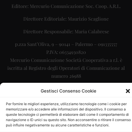
Editore: Mercurio Comunicazione Soc. Coop. A.R.L.
Direttore Editoriale: Maurizio Scaglione
Direttore Responsabile: Maria Calabrese
p.zza Sant’Oliva, 9 – 90141 – Palermo – 091335557
P.IVA: 06334930820
Mercurio Comunicazione Società Cooperativa a r.l. è
iscritta al Registro degli Operatori di Comunicazione al
numero 26988
Sito gestito da
La Digitale srl
–
info@ladigitale.it
Gestisci Consenso Cookie
Per fornire le migliori esperienze, utilizziamo tecnologie come i cookie per
memorizzare e/o accedere alle informazioni del dispositivo. Il consenso a
queste tecnologie ci permetterà di elaborare dati come il comportamento di
navigazione o ID unici su questo sito. Non acconsentire o ritirare il consenso
può influire negativamente su alcune caratteristiche e funzioni.