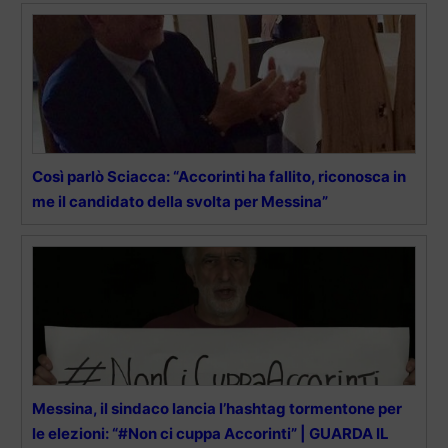
Così parlò Sciacca: “Accorinti ha fallito, riconosca in
me il candidato della svolta per Messina”
Messina, il sindaco lancia l’hashtag tormentone per
le elezioni: “#Non ci cuppa Accorinti” | GUARDA IL