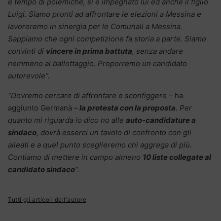
è tempo di polemiche, si è impegnato lui ed anche il figlio
Luigi. Siamo pronti ad affrontare le elezioni a Messina e
lavoreremo in sinergia per le Comunali a Messina.
Sappiamo che ogni competizione fa storia a parte. Siamo
convinti di
vincere in prima battuta
, senza andare
nemmeno al ballottaggio. Proporremo un candidato
autorevole”.
“Dovremo cercare di affrontare e sconfiggere –
ha
aggiunto Germanà
–
la protesta con la proposta
. Per
quanto mi riguarda io dico no alle
auto-candidature a
sindaco
, dovrà esserci un tavolo di confronto con gli
alleati e a quel punto sceglieremo chi aggrega di più.
Contiamo di mettere in campo almeno
10 liste collegate al
candidato sindaco
“.
Tutti gli articoli dell'autore