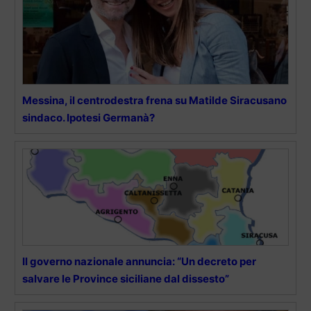
Messina, il centrodestra frena su Matilde Siracusano
sindaco. Ipotesi Germanà?
Il governo nazionale annuncia: “Un decreto per
salvare le Province siciliane dal dissesto”