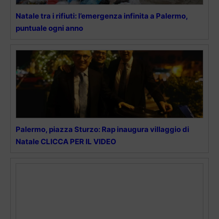
Natale tra i rifiuti: l’emergenza infinita a Palermo,
puntuale ogni anno
Palermo, piazza Sturzo: Rap inaugura villaggio di
Natale CLICCA PER IL VIDEO