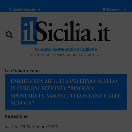
Cronache locali
Il Network
Fondato da Maurizio Scaglione
SABATO 8 AGOSTO 2026 - AGGIORNATO ALLE 19:00
La dichiarazione
EMERGENZA RIFIUTI A PALERMO, AIELLO
(V CIRCOSCRIZIONE): “BISOGNA
SPOSTARE I CASSONETTI LONTANO DALLE
SCUOLE”
Redazione
martedì 19 Settembre 2023