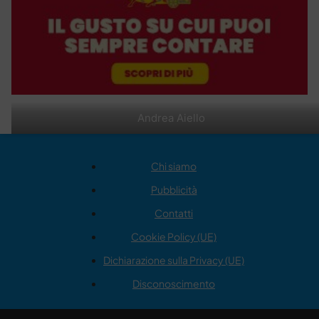
Andrea Aiello
Chi siamo
Pubblicità
Contatti
Cookie Policy (UE)
Dichiarazione sulla Privacy (UE)
Disconoscimento