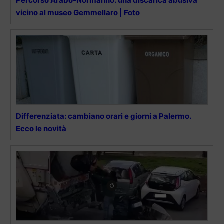
Percorso Arabo-Normanno: una discarica abusiva
vicino al museo Gemmellaro | Foto
Differenziata: cambiano orari e giorni a Palermo.
Ecco le novità