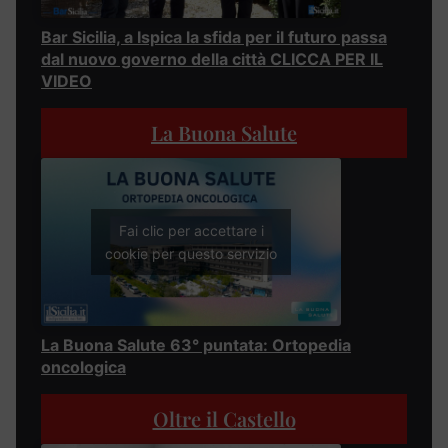
Bar Sicilia, a Ispica la sfida per il futuro passa
dal nuovo governo della città CLICCA PER IL
VIDEO
La Buona Salute
Fai clic per accettare i
cookie per questo servizio
La Buona Salute 63° puntata: Ortopedia
oncologica
Oltre il Castello