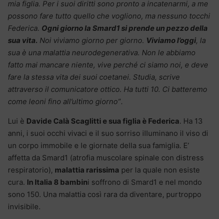
mia figlia. Per i suoi diritti sono pronto a incatenarmi, a me
possono fare tutto quello che vogliono, ma nessuno tocchi
Federica.
Ogni giorno la Smard1 si prende un pezzo della
sua vita.
Noi viviamo giorno per giorno.
Viviamo l’oggi
, la
sua è una malattia neurodegenerativa. Non le abbiamo
fatto mai mancare niente, vive perché ci siamo noi, e deve
fare la stessa vita dei suoi coetanei. Studia, scrive
attraverso il comunicatore ottico. Ha tutti 10. Ci batteremo
come leoni fino all’ultimo giorno”
.
Lui è
Davide Calà Scaglitti e sua figlia è Federica
. Ha 13
anni, i suoi occhi vivaci e il suo sorriso illuminano il viso di
un corpo immobile e le giornate della sua famiglia. E’
affetta da Smard1 (atrofia muscolare spinale con distress
respiratorio),
malattia rarissima
per la quale non esiste
cura.
In Italia 8 bambin
i soffrono di Smard1 e nel mondo
sono 150. Una malattia così rara da diventare, purtroppo
invisibile.