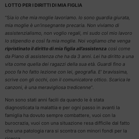
LOTTO PER I DIRITTI DI MIA FIGLIA
“S
ia io che mia moglie lavoriamo. Io sono guardia giurata,
mia moglie è un’insegnante precaria. Non viviamo di
assistenzialismo, non voglio regali, mi sudo col mio lavoro
lo stipendio e così fa mia moglie. Noi vogliamo che venga
ripristinato il diritto di mia figlia all’assistenza
così come
da Piano di assistenza che ha da 3 anni. Lei ha diritto a una
vita come quella dei ragazzi della sua età. Guardi fino a
poco fa ho fatto lezione con lei, geografia. E’ bravissima,
scrive con gli occhi, con il comunicatore ottico. Scarica le
canzoni, è una meravigliosa tredicenne
”.
Non sono stati anni facili da quando le è stata
diagnosticata la malattia e per ogni passo in avanti la
famiglia ha dovuto sempre combattere, vuoi con la
burocrazia, vuoi con una situazione resa difficile dal fatto
che una patologia rara si scontra con minori fondi per la
ricerca.