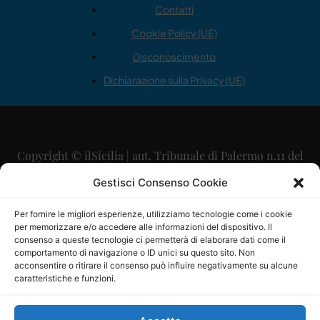
Contatti
Cookie Policy (UE)
Disconoscimento
Dichiarazione sulla Privacy (UE)
Copyright © ilSicilia | aut. Tribunale di Palermo n.11 del
29/09/2015
Gestisci Consenso Cookie
Editore: Mercurio Comunicazione Soc. Coop. A.R.L.
Per fornire le migliori esperienze, utilizziamo tecnologie come i cookie
per memorizzare e/o accedere alle informazioni del dispositivo. Il
Direttore Editoriale: Maurizio Scaglione
consenso a queste tecnologie ci permetterà di elaborare dati come il
comportamento di navigazione o ID unici su questo sito. Non
Direttore Responsabile: Maria Calabrese
acconsentire o ritirare il consenso può influire negativamente su alcune
caratteristiche e funzioni.
p.zza Sant’Oliva, 9 – 90141 – Palermo – 091335557
P.IVA: 06334930820