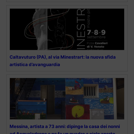
Caltavuturo (PA), al via Minestrart: la nuova sfida
artistica d’avanguardia
Messina, artista a 73 anni: dipinge la casa dei nonni
ad Acqualadrone e ne fa un quadro a cielo aperto