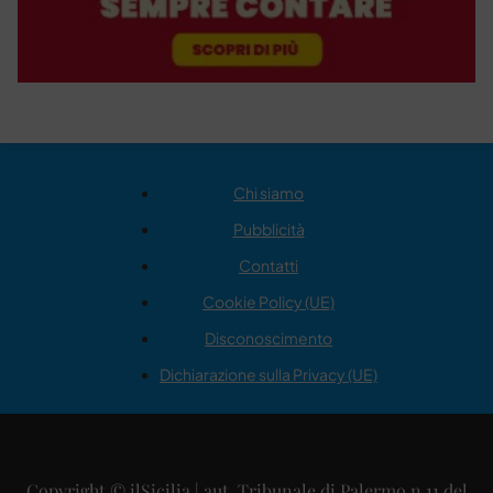
Chi siamo
Pubblicità
Contatti
Cookie Policy (UE)
Disconoscimento
Dichiarazione sulla Privacy (UE)
Copyright © ilSicilia | aut. Tribunale di Palermo n.11 del