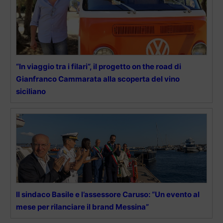
“In viaggio tra i filari”, il progetto on the road di
Gianfranco Cammarata alla scoperta del vino
siciliano
Il sindaco Basile e l’assessore Caruso: “Un evento al
mese per rilanciare il brand Messina”