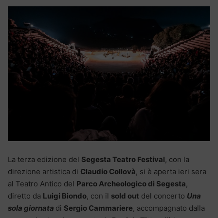
La terza edizione del
Segesta Teatro Festival
, con la
direzione artistica di
Claudio Collovà
, si è aperta ieri sera
al Teatro Antico del
Parco Archeologico di Segesta
,
diretto da
Luigi Biondo
, con il
sold out
del concerto
Una
sola giornata
di
Sergio Cammariere
, accompagnato dalla