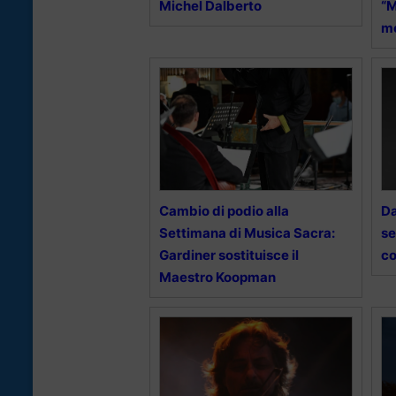
Michel Dalberto
“M
me
Cambio di podio alla
Da
Settimana di Musica Sacra:
se
Gardiner sostituisce il
co
Maestro Koopman