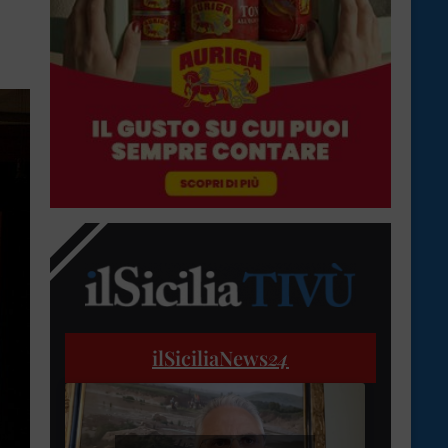
ilSiciliaNews
24