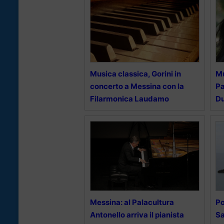
Musica classica, Gorini in
Mu
concerto a Messina con la
Pa
Filarmonica Laudamo
D
Messina: al Palacultura
Po
Antonello arriva il pianista
Sa