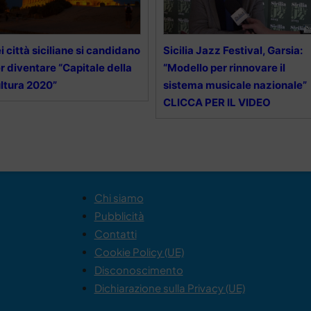
i città siciliane si candidano
Sicilia Jazz Festival, Garsia:
r diventare “Capitale della
“Modello per rinnovare il
ltura 2020”
sistema musicale nazionale”
CLICCA PER IL VIDEO
Chi siamo
Pubblicità
Contatti
Cookie Policy (UE)
Disconoscimento
Dichiarazione sulla Privacy (UE)