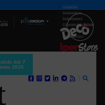
il SiciliaTivù
Siciliarurale.eu
Siciliammare.it
Il Network
Il Giornale della Bellezza
Siciliamedica.it
Sanitainsicilia.it