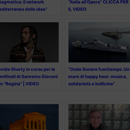
agmatica: il network
“Italia all’Opera” CLICCA PER
diterraneo delle idee”
IL VIDEO
vide Shorty in corsa per le
“Onde Sonore fuoritempo. Un
mifinali di Sanremo Giovani
mare di happy hour: musica,
n “Regina” | VIDEO
solidarietà e bollicine”