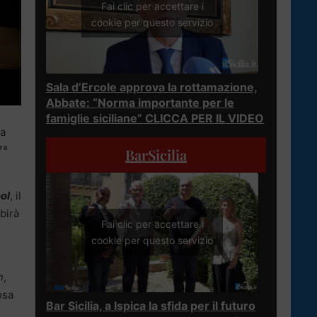
Fai clic per accettare i
cookie per questo servizio
Sala d’Ercole approva la rottamazione,
Abbate: “Norma importante per le
famiglie siciliane” CLICCA PER IL VIDEO
la
7ª
BarSicilia
ol
, il
birà
Fai clic per accettare i
cookie per questo servizio
n
,
osa
Bar Sicilia, a Ispica la sfida per il futuro