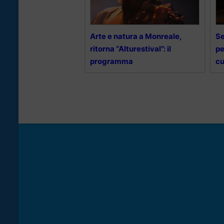
Arte e natura a Monreale,
Se
ritorna “Alturestival”: il
pe
programma
cu