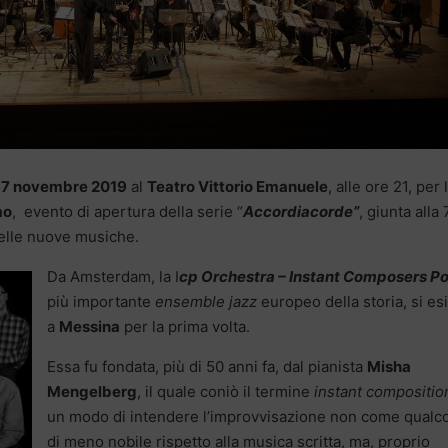
 7 novembre 2019
al
Teatro Vittorio Emanuele
, alle ore 21, per 
mo
, evento di apertura della serie “
Accordiacorde”
, giunta alla 
elle nuove musiche.
Da Amsterdam, la I
cp Orchestra – Instant Composers Po
più importante
ensemble jazz
europeo della storia, si esi
a
Messina
per la prima volta.
Essa fu fondata, più di 50 anni fa, dal pianista
Misha
Mengelberg
, il quale coniò il termine
instant compositio
un modo di intendere l’improvvisazione non come qualc
di meno nobile rispetto alla musica scritta, ma, proprio