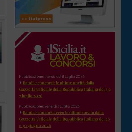
Pubblicazione: mercoledì 8 Luglio 2026
Bandi e concorsi: le ultime novità dalla
Gazzetta Ufficiale della Repubblica Italiana del 3 e
7 luglio 2026
Pubblicazione: venerdì 3 Luglio 2026
Bandi e concorsi: ecco le ultime novità dalla
Gazzetta Ufficiale della Repubblica Italiana del 26
e 30 giugno 2026