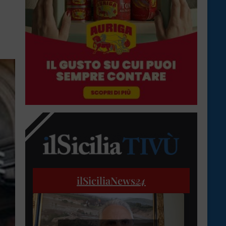
ilSiciliaNews
24