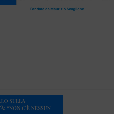
Fondato da Maurizio Scaglione
LLO SULLA
À: “NON C’È NESSUN