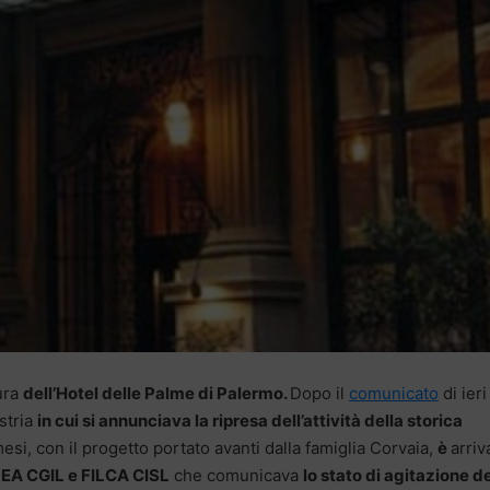
tura
dell’Hotel delle Palme di Palermo.
Dopo il
comunicato
di ieri
stria
in cui si annunciava la ripresa dell’attività della storica
si, con il progetto portato avanti dalla famiglia Corvaia,
è
arriv
LEA CGIL e FILCA CISL
che comunicava
lo stato di agitazione d