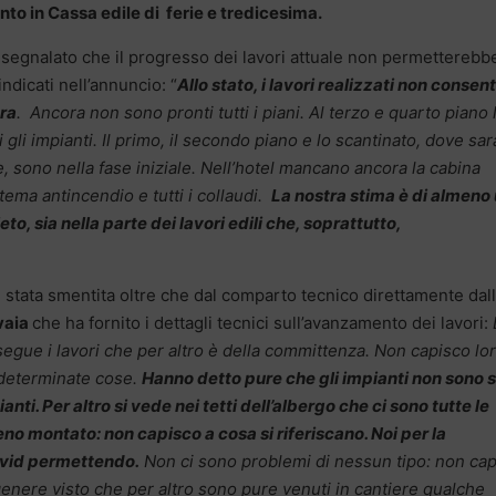
o in Cassa edile di ferie e tredicesima.
 segnalato che il progresso dei lavori attuale non permetterebbe
dicati nell’annuncio: “
Allo stato, i lavori realizzati non consen
ra
. Ancora non sono pronti tutti i piani. Al terzo e quarto piano 
i impianti. Il primo, il secondo piano e lo scantinato, dove sar
 sono nella fase iniziale. Nell’hotel mancano ancora la cabina
istema antincendio e tutti i collaudi.
La nostra stima è di almeno
to, sia nella parte dei lavori edili che, soprattutto,
è stata smentita oltre che dal comparto tecnico direttamente dal
vaia
che ha fornito i dettagli tecnici sull’avanzamento dei lavori:
segue i lavori che per altro è della committenza. Non capisco lo
 determinate cose.
Hanno detto pure che gli impianti non sono s
anti. Per altro si vede nei tetti dell’albergo che ci sono tutte le
o montato: non capisco a cosa si riferiscano. Noi per la
ovid permettendo.
Non ci sono problemi di nessun tipo: non ca
nere visto che per altro sono pure venuti in cantiere qualche