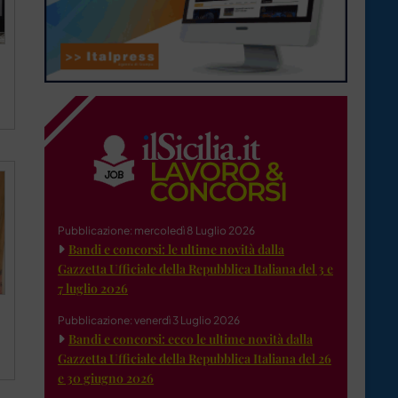
|
Pubblicazione: mercoledì 8 Luglio 2026
Bandi e concorsi: le ultime novità dalla
Gazzetta Ufficiale della Repubblica Italiana del 3 e
7 luglio 2026
Pubblicazione: venerdì 3 Luglio 2026
Bandi e concorsi: ecco le ultime novità dalla
Gazzetta Ufficiale della Repubblica Italiana del 26
e 30 giugno 2026