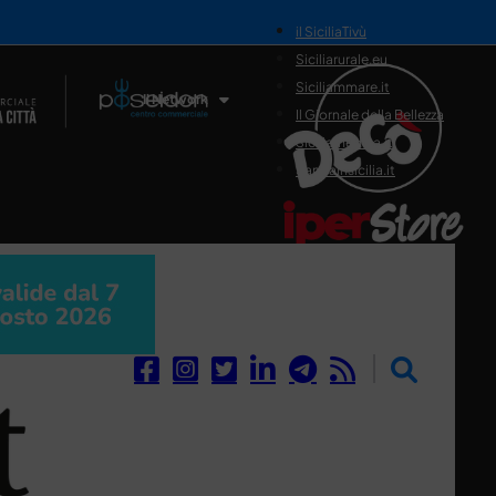
il SiciliaTivù
Siciliarurale.eu
Siciliammare.it
Il Network
Il Giornale della Bellezza
Siciliamedica.it
Sanitainsicilia.it