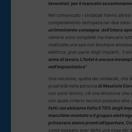
lavoratori per il mancato accantonament
Nel comunicato i sindacati hanno altresì
completamento dell’opera nei due mesi in
un’imminente consegna dell’intera ope
camere sono complete ma mancano tutti gl
realizzata una spa con boutique annesse,
elettrica, gran parte degli impianti, il s
anno di lavoro. L’hotel è ancora incomple
nell’impiantistica”
Una versione, quella dei sindacati, che 
proprietà nella persona
di Maurizio Cor
non sono tecnici, c’è una direzione che 
con quale criterio tecnico possano dire
fatti: noi abbiamo fatto il 70% degli impi
macchine montate e il gruppo elettrogen
primavera siamo pronti all’apertura, C
come possano aver detto una cosa del ge