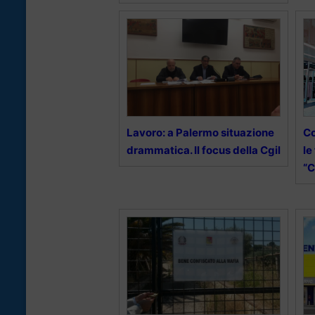
Lavoro: a Palermo situazione
Co
drammatica. Il focus della Cgil
le
“C