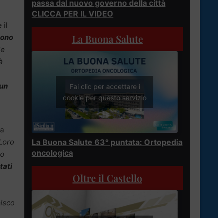
passa dal nuovo governo della città
CLICCA PER IL VIDEO
 il
La Buona Salute
tono
le
à
 un
Fai clic per accettare i
cookie per questo servizio
la
Loro
La Buona Salute 63° puntata: Ortopedia
oncologica
ro
tati
Oltre il Castello
pisco