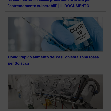
“estremamente vulnerabili” | IL DOCUMENTO
Covid: rapido aumento dei casi, chiesta zona rossa
per Sciacca