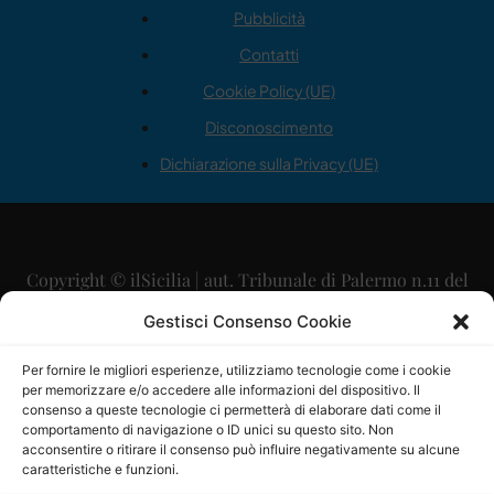
Pubblicità
Contatti
Cookie Policy (UE)
Disconoscimento
Dichiarazione sulla Privacy (UE)
Copyright © ilSicilia | aut. Tribunale di Palermo n.11 del
29/09/2015
Gestisci Consenso Cookie
Editore: Mercurio Comunicazione Soc. Coop. A.R.L.
Per fornire le migliori esperienze, utilizziamo tecnologie come i cookie
per memorizzare e/o accedere alle informazioni del dispositivo. Il
Direttore Editoriale: Maurizio Scaglione
consenso a queste tecnologie ci permetterà di elaborare dati come il
comportamento di navigazione o ID unici su questo sito. Non
Direttore Responsabile: Maria Calabrese
acconsentire o ritirare il consenso può influire negativamente su alcune
caratteristiche e funzioni.