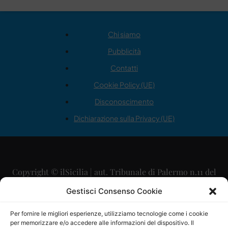
Chi siamo
Pubblicità
Contatti
Cookie Policy (UE)
Disconoscimento
Dichiarazione sulla Privacy (UE)
Copyright © ilSicilia | aut. Tribunale di Palermo n.11 del
29/09/2015
Gestisci Consenso Cookie
Editore: Mercurio Comunicazione Soc. Coop. A.R.L.
Per fornire le migliori esperienze, utilizziamo tecnologie come i cookie
per memorizzare e/o accedere alle informazioni del dispositivo. Il