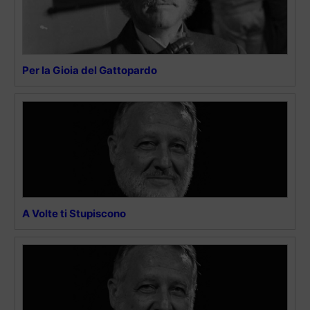
Per la Gioia del Gattopardo
A Volte ti Stupiscono