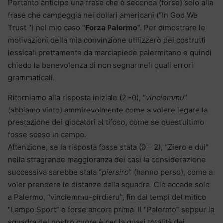
Pertanto anticipo una frase che è seconda (forse) solo alla
frase che campeggia nei dollari americani (“In God We
Trust “) nel mio caso “
Forza Palermo
“. Per dimostrare le
motivazioni della mia convinzione utilizzerò dei costrutti
lessicali prettamente da marciapiede palermitano e quindi
chiedo la benevolenza di non segnarmeli quali errori
grammaticali.
Ritorniamo alla risposta iniziale (2 -0), “
vinciemmu
”
(abbiamo vinto) ammirevolmente come a volere legare la
prestazione dei giocatori al tifoso, come se quest’ultimo
fosse sceso in campo.
Attenzione, se la risposta fosse stata (0 – 2), “Ziero e dui”
nella stragrande maggioranza dei casi la considerazione
successiva sarebbe stata “
piersiro
” (hanno perso), come a
voler prendere le distanze dalla squadra. Ciò accade solo
a Palermo, “vinciemmu-pirdieru”, fin dai tempi del mitico
“Lampo Sport” e forse ancora prima. Il “Palermo” seppur la
squadra del nostro cuore è per la quasi totalità dei