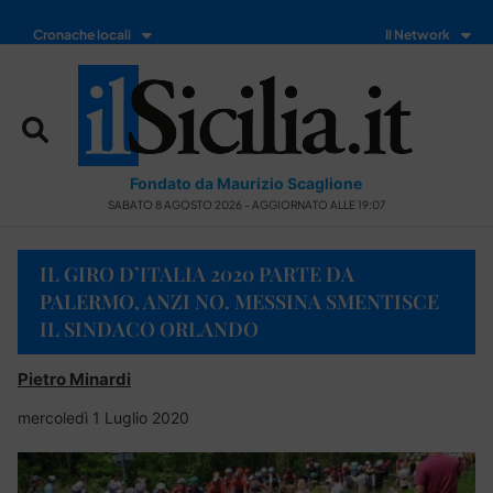
Cronache locali
Il Network
Fondato da Maurizio Scaglione
SABATO 8 AGOSTO 2026 - AGGIORNATO ALLE 19:07
IL GIRO D’ITALIA 2020 PARTE DA
PALERMO, ANZI NO. MESSINA SMENTISCE
IL SINDACO ORLANDO
Pietro Minardi
mercoledì 1 Luglio 2020