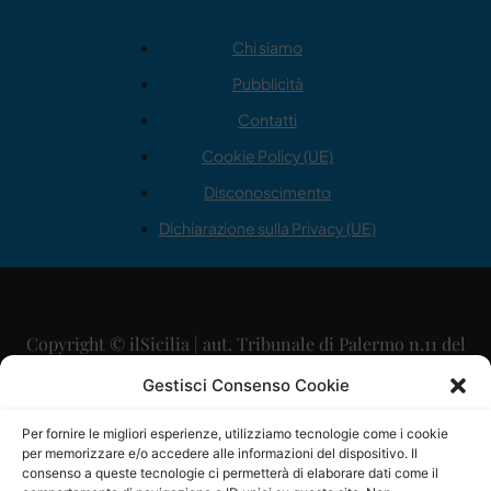
Chi siamo
Pubblicità
Contatti
Cookie Policy (UE)
Disconoscimento
Dichiarazione sulla Privacy (UE)
Copyright © ilSicilia | aut. Tribunale di Palermo n.11 del
29/09/2015
Gestisci Consenso Cookie
Editore: Mercurio Comunicazione Soc. Coop. A.R.L.
Per fornire le migliori esperienze, utilizziamo tecnologie come i cookie
per memorizzare e/o accedere alle informazioni del dispositivo. Il
Direttore Editoriale: Maurizio Scaglione
consenso a queste tecnologie ci permetterà di elaborare dati come il