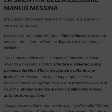
MANLIO MESSINA
Ma quando tutto sembrava già concluso, si è aperto un
vero e proprio caso.
L’assessore regionale allo Sport
Manlio Messina
ha difatti
seccamente smentito l’ipotesi di partire dal capoluogo
siciliano.
“
Nessuna polemica con il sindaco di Palermo Leoluca
Orlando e nessuno scontro.
L’ipotesi di Palermo, per la
partenza del Giro d’Italia era appunto soltanto una
ipotesi
, ma siccome una delle tappe, quella che da
Monreale porta ad Agrigento, passerà proprio dalla città di
Palermo,
abbiamo deciso di dare visibilità anche ad un
altro territorio sicilian
o
”.
“
Voglio essere chiaro, non esiste alcun ‘giallo’ sulla 103/ma
edizione del Giro d’Italia, che partirà il prossimo 3 ottobre,