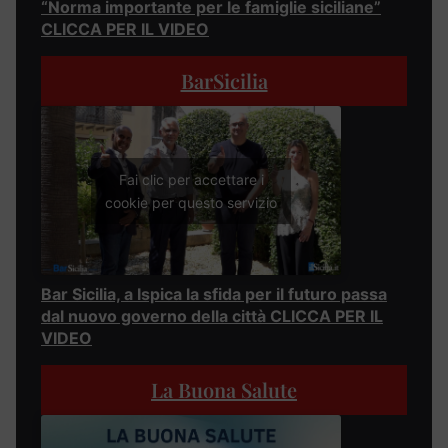
“Norma importante per le famiglie siciliane”
CLICCA PER IL VIDEO
BarSicilia
Fai clic per accettare i
cookie per questo servizio
Bar Sicilia, a Ispica la sfida per il futuro passa
dal nuovo governo della città CLICCA PER IL
VIDEO
La Buona Salute