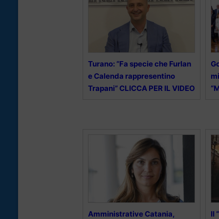
Turano: “Fa specie che Furlan
Go
e Calenda rappresentino
mi
Trapani” CLICCA PER IL VIDEO
“M
Amministrative Catania,
Il