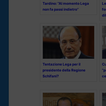
Tardino: “Al momento Lega
Le
non fa passi indietro”
fo
di
Tentazione Lega per il
Cu
presidente della Regione
“p
Schifani?
ce