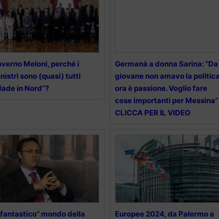
verno Meloni, perché i
Germanà a donna Sarina: “Da
nistri sono (quasi) tutti
giovane non amavo la politica
ade in Nord”?
ora è passione. Voglio fare
cose importanti per Messina”
CLICCA PER IL VIDEO
 “fantastico” mondo della
Europee 2024, da Palermo a