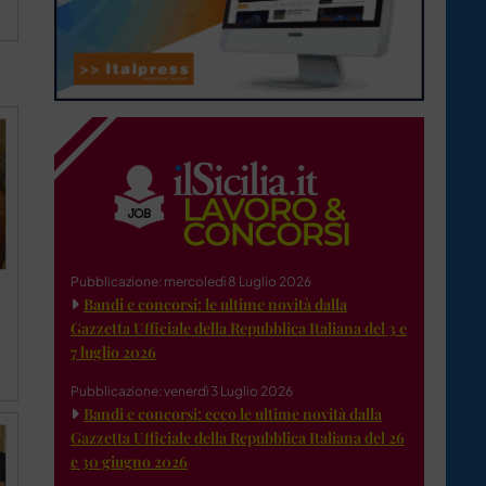
Pubblicazione: mercoledì 8 Luglio 2026
Bandi e concorsi: le ultime novità dalla
Gazzetta Ufficiale della Repubblica Italiana del 3 e
7 luglio 2026
Pubblicazione: venerdì 3 Luglio 2026
Bandi e concorsi: ecco le ultime novità dalla
Gazzetta Ufficiale della Repubblica Italiana del 26
e 30 giugno 2026