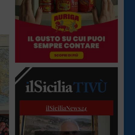
ilSiciliaNews
24