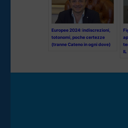
Europee 2024: indiscrezioni,
Fi
totonomi, poche certezze
ap
(tranne Cateno in ogni dove)
te
IL