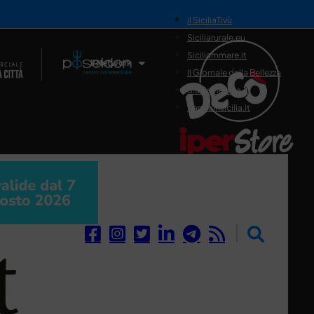
il SiciliaTivù
Siciliarurale.eu
Siciliammare.it
Il Network
Il Giornale della Bellezza
Siciliamedica.it
Sanitainsicilia.it