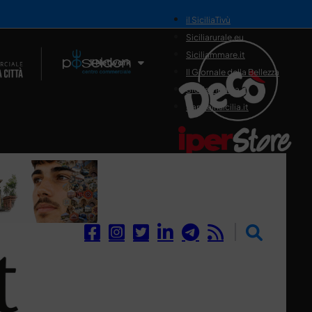
il SiciliaTivù
Siciliarurale.eu
Siciliammare.it
Il Network
Il Giornale della Bellezza
Siciliamedica.it
Sanitainsicilia.it