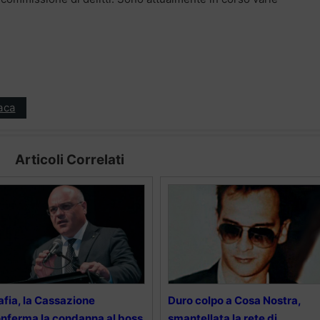
aca
Articoli Correlati
fia, la Cassazione
Duro colpo a Cosa Nostra,
nferma la condanna al boss
smantellata la rete di