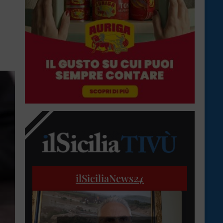
ilSiciliaNews
24