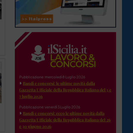
Pubblicazione: mercoledì 8 Luglio 2026
Bandi e concorsi: le ultime novità dalla
Gazzetta Ufficiale della Repubblica Italiana del 3 e
7 luglio 2026
Pubblicazione: venerdì 3 Luglio 2026
Bandi e concorsi: ecco le ultime novità dalla
Gazzetta Ufficiale della Repubblica Italiana del 26
e 30 giugno 2026