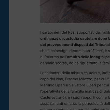
I carabinieri del Ros, supportati dai mil
ordinanze di custodia
cautelare dopo l
dei provvedimenti disposti dal Tribunal
che li coinvolge, denominata “
Elima
“, è
di Palermo nell’
ambito delle indagini p
gennaio scorso, ed ha riguardato la fami
I destinatari della misura cautelare, ind
capo del clan, Erasmo Milazzo, per cui fur
Mariano Lipari e Salvatore Lipari per cui
l’operatività della famiglia mafiosa di 
Castelvetrano), e i suoi rapporti con le 
accertamenti emerse la pericolosità del
vennero sequestrate per scongiurare la 