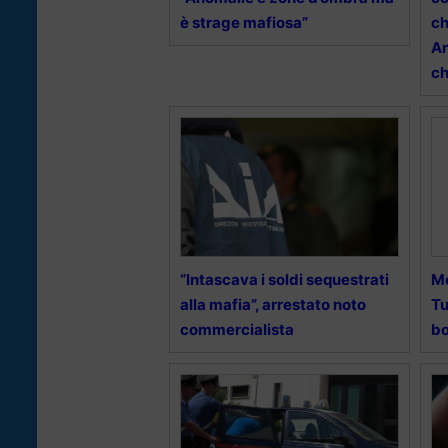
è strage mafiosa”
ch
An
ch
“Intascava i soldi sequestrati
Me
alla mafia”, arrestato noto
Tu
commercialista
bo