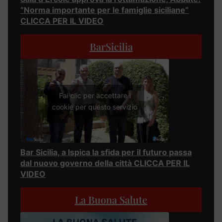
“Norma importante per le famiglie siciliane”
CLICCA PER IL VIDEO
BarSicilia
Fai clic per accettare i
cookie per questo servizio
Bar Sicilia, a Ispica la sfida per il futuro passa
dal nuovo governo della città CLICCA PER IL
VIDEO
La Buona Salute