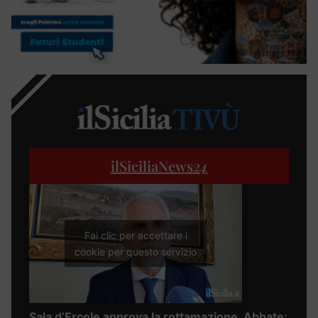
ilSiciliaNews
24
Fai clic per accettare i
cookie per questo servizio
Sala d’Ercole approva la rottamazione, Abbate: