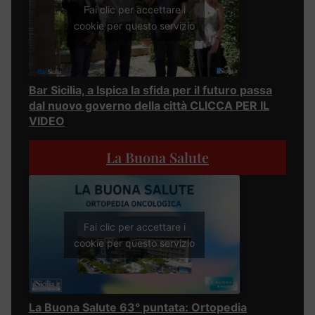
Fai clic per accettare i
cookie per questo servizio
Bar Sicilia, a Ispica la sfida per il futuro passa
dal nuovo governo della città CLICCA PER IL
VIDEO
La Buona Salute
Fai clic per accettare i
cookie per questo servizio
La Buona Salute 63° puntata: Ortopedia