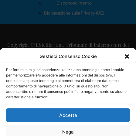
Disconoscimento
Dichiarazione sulla Privacy (UE)
Copyright © ilSicilia | aut. Tribunale di Palermo n.11 del
29/09/2015
Gestisci Consenso Cookie
Editore: Mercurio Comunicazione Soc. Coop. A.R.L.
Per fornire le migliori esperienze, utilizziamo tecnologie come i cookie
per memorizzare e/o accedere alle informazioni del dispositivo. Il
Direttore Editoriale: Maurizio Scaglione
consenso a queste tecnologie ci permetterà di elaborare dati come il
comportamento di navigazione o ID unici su questo sito. Non
Direttore Responsabile: Maria Calabrese
acconsentire o ritirare il consenso può influire negativamente su alcune
caratteristiche e funzioni.
p.zza Sant’Oliva, 9 – 90141 – Palermo – 091335557
P.IVA: 06334930820
Accetta
Mercurio Comunicazione Società Cooperativa a r.l. è
iscritta al Registro degli Operatori di Comunicazione al
Nega