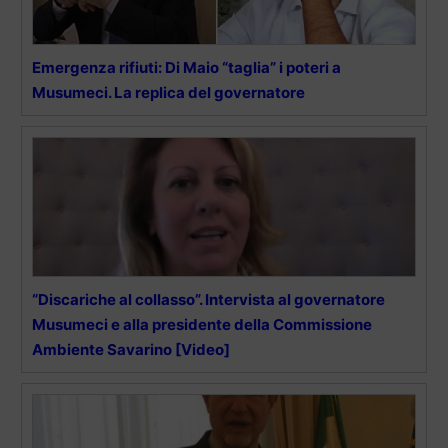
Emergenza rifiuti: Di Maio “taglia” i poteri a
Musumeci. La replica del governatore
“Discariche al collasso”. Intervista al governatore
Musumeci e alla presidente della Commissione
Ambiente Savarino [Video]