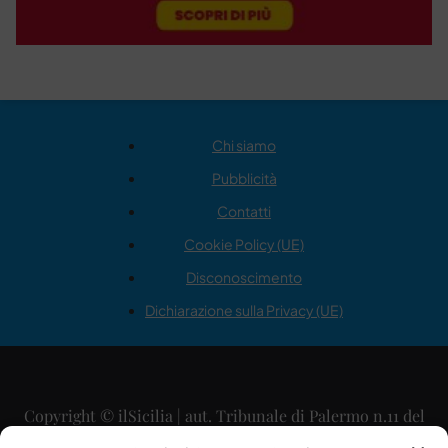
Chi siamo
Pubblicità
Contatti
Cookie Policy (UE)
Disconoscimento
Dichiarazione sulla Privacy (UE)
Copyright © ilSicilia | aut. Tribunale di Palermo n.11 del
29/09/2015