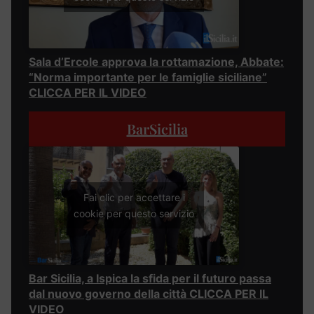
Sala d’Ercole approva la rottamazione, Abbate:
“Norma importante per le famiglie siciliane”
CLICCA PER IL VIDEO
BarSicilia
Fai clic per accettare i
cookie per questo servizio
Bar Sicilia, a Ispica la sfida per il futuro passa
dal nuovo governo della città CLICCA PER IL
VIDEO