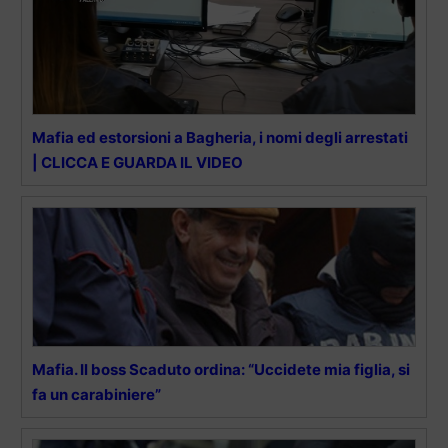
Mafia ed estorsioni a Bagheria, i nomi degli arrestati
| CLICCA E GUARDA IL VIDEO
Mafia. Il boss Scaduto ordina: “Uccidete mia figlia, si
fa un carabiniere”