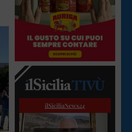
ilSiciliaNews
24