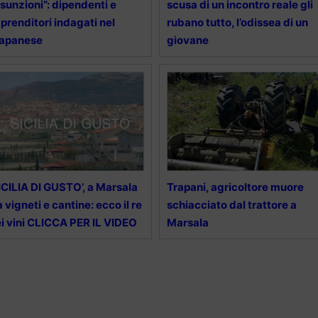
sunzioni”: dipendenti e
scusa di un incontro reale gli
prenditori indagati nel
rubano tutto, l’odissea di un
rapanese
giovane
ICILIA DI GUSTO’, a Marsala
Trapani, agricoltore muore
a vigneti e cantine: ecco il re
schiacciato dal trattore a
i vini CLICCA PER IL VIDEO
Marsala