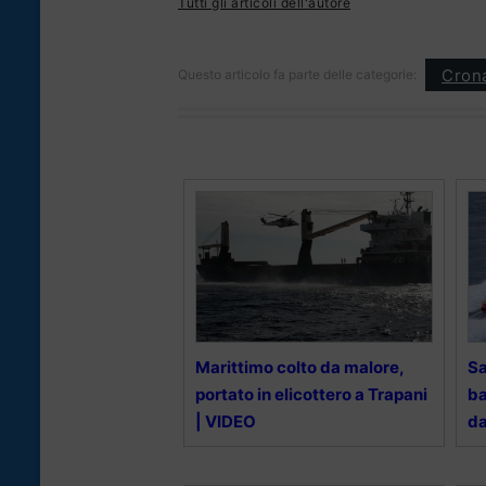
Tutti gli articoli dell'autore
Cron
Questo articolo fa parte delle categorie:
Marittimo colto da malore,
Sa
portato in elicottero a Trapani
ba
| VIDEO
da