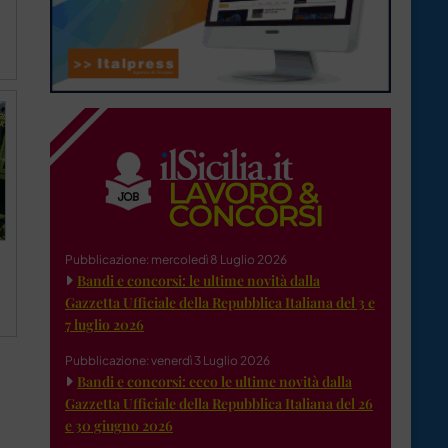
Pubblicazione: mercoledì 8 Luglio 2026
Bandi e concorsi: le ultime novità dalla
Gazzetta Ufficiale della Repubblica Italiana del 3 e
7 luglio 2026
Pubblicazione: venerdì 3 Luglio 2026
Bandi e concorsi: ecco le ultime novità dalla
Gazzetta Ufficiale della Repubblica Italiana del 26
e 30 giugno 2026