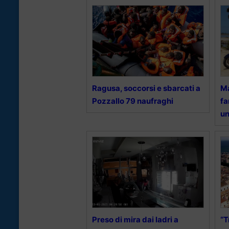
Ragusa, soccorsi e sbarcati a
Ma
Pozzallo 79 naufraghi
fa
u
Preso di mira dai ladri a
“T