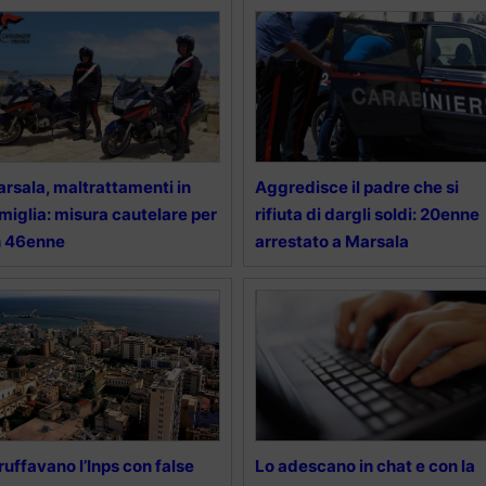
rsala, maltrattamenti in
Aggredisce il padre che si
miglia: misura cautelare per
rifiuta di dargli soldi: 20enne
n 46enne
arrestato a Marsala
ruffavano l’Inps con false
Lo adescano in chat e con la