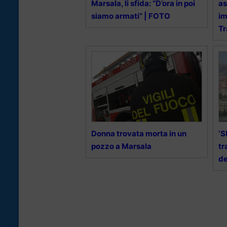
Marsala, li sfida: “D’ora in poi
as
siamo armati” | FOTO
im
T
Donna trovata morta in un
‘S
pozzo a Marsala
tr
de