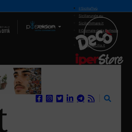
il SiciliaTivù
Siciliarurale.eu
Siciliammare.it
Il Network
Il Giornale della Bellezza
Siciliamedica.it
Sanitainsicilia.it