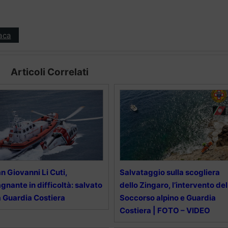
aca
Articoli Correlati
n Giovanni Li Cuti,
Salvataggio sulla scogliera
gnante in difficoltà: salvato
dello Zingaro, l’intervento del
 Guardia Costiera
Soccorso alpino e Guardia
Costiera | FOTO – VIDEO