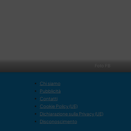
Foto FB
Chi siamo
Pubblicità
Contatti
Cookie Policy (UE)
Dichiarazione sulla Privacy (UE)
Disconoscimento