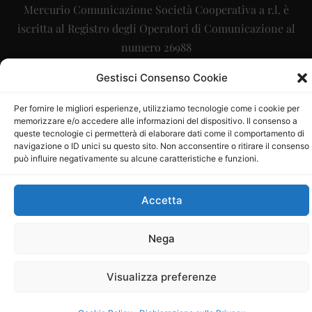
Mercurio Comunicazione Società Cooperativa a r.l. è
iscritta al Registro degli Operatori di Comunicazione al
numero 26988
Sito gestito da
La Digitale srl
–
info@ladigitale.it
Gestisci Consenso Cookie
Per fornire le migliori esperienze, utilizziamo tecnologie come i cookie per
memorizzare e/o accedere alle informazioni del dispositivo. Il consenso a
queste tecnologie ci permetterà di elaborare dati come il comportamento di
navigazione o ID unici su questo sito. Non acconsentire o ritirare il consenso
può influire negativamente su alcune caratteristiche e funzioni.
Accetta
Nega
Visualizza preferenze