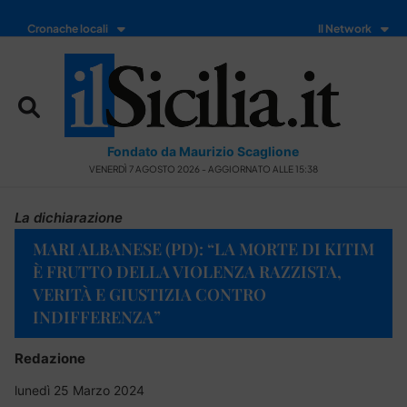
Cronache locali
Il Network
Fondato da Maurizio Scaglione
VENERDÌ 7 AGOSTO 2026 - AGGIORNATO ALLE 15:38
La dichiarazione
MARI ALBANESE (PD): “LA MORTE DI KITIM
È FRUTTO DELLA VIOLENZA RAZZISTA,
VERITÀ E GIUSTIZIA CONTRO
INDIFFERENZA”
Redazione
lunedì 25 Marzo 2024