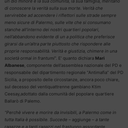
un dio minore e la sua comunità, la sua famiglia, meritano
di conoscere la verità sulla sua morte. Verità che
servirebbe ad accendere i riflettori sulle strade sempre
meno sicure di Palermo, sulle vite che si consumano
stanche all’interno dei nostri quartieri popolari,
nell’abbandono evidente di un a politica che preferisce
girarsi da un’altra parte piuttosto che rispondere alle
proprie responsabilità. Verità e giustizia, chimere in una
società ormai in frantumi
”. E’ quanto dichiara
Mari
Albanese
, componente dell’assemblea nazionale del PD e
responsabile del dipartimento regionale “Antimafia” del PD
Sicilia, a proposito delle circostanze, ancora poco chiare,
sul decesso del ventiquattrenne gambiano Ktim
Ceesay,adottato dalla comunità del popolare quartiere
Ballarò di Palemo.
“Perchè vivere e morire da invisibili, a Palermo come in
tutta Italia è possibile. Succede –
aggiunge –
a tante
ragazze e a tanti ragazzi nel frastuono assordante