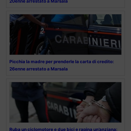
20enne arrestato a Marsala
Picchia la madre per prenderle la carta di credito:
26enne arrestato a Marsala
Ruba un ciclomotore e due bici e rapina un’anziana: