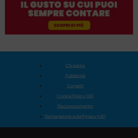
Chi siamo
Pubblicità
Contatti
Cookie Policy (UE)
Disconoscimento
Dichiarazione sulla Privacy (UE)