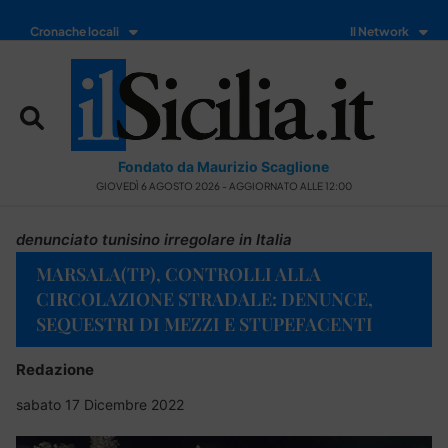
Cronache locali
Il Network
Fondato da Maurizio Scaglione
GIOVEDÌ 6 AGOSTO 2026 - AGGIORNATO ALLE 12:00
denunciato tunisino irregolare in Italia
MARSALA(TP), CONTROLLI ALLA
CIRCOLAZIONE STRADALE: DENUNCE,
SEQUESTRI DI MEZZI E STUPEFACENTI
Redazione
sabato 17 Dicembre 2022