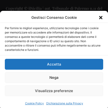
Copyright © ilSicilia | aut. Tribunale di Palermo n.11 del
29/09/2015
Gestisci Consenso Cookie
Editore: Mercurio Comunicazione Soc. Coop. A.R.L.
Per fornire le migliori esperienze, utilizziamo tecnologie come i cookie
per memorizzare e/o accedere alle informazioni del dispositivo. Il
Direttore Editoriale: Maurizio Scaglione
consenso a queste tecnologie ci permetterà di elaborare dati come il
comportamento di navigazione o ID unici su questo sito. Non
Direttore Responsabile: Maria Calabrese
acconsentire o ritirare il consenso può influire negativamente su alcune
caratteristiche e funzioni.
p.zza Sant’Oliva, 9 – 90141 – Palermo – 091335557
P.IVA: 06334930820
Accetta
Mercurio Comunicazione Società Cooperativa a r.l. è
iscritta al Registro degli Operatori di Comunicazione al
Nega
numero 26988
Visualizza preferenze
Sito gestito da
La Digitale srl
–
info@ladigitale.it
Cookie Policy
Dichiarazione sulla Privacy