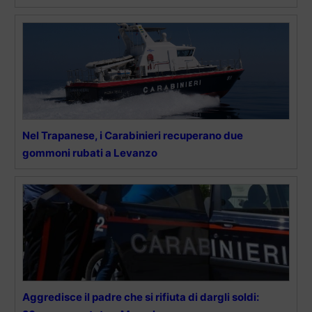
Nel Trapanese, i Carabinieri recuperano due
gommoni rubati a Levanzo
Aggredisce il padre che si rifiuta di dargli soldi: