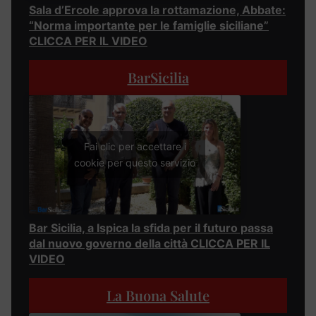
Sala d’Ercole approva la rottamazione, Abbate:
“Norma importante per le famiglie siciliane”
CLICCA PER IL VIDEO
BarSicilia
Fai clic per accettare i
cookie per questo servizio
Bar Sicilia, a Ispica la sfida per il futuro passa
dal nuovo governo della città CLICCA PER IL
VIDEO
La Buona Salute