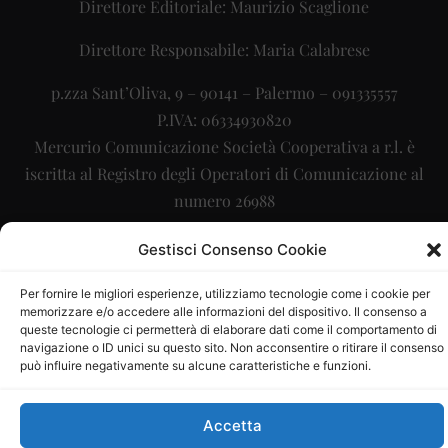
Direttore Editoriale: Maurizio Scaglione
Direttore Responsabile: Maria Calabrese
p.zza Sant’Oliva, 9 – 90141 – Palermo – 091335557
P.IVA: 06334930820
Mercurio Comunicazione Società Cooperativa a r.l. è
iscritta al Registro degli Operatori di Comunicazione al
numero 26988
Sito gestito da
La Digitale srl
–
info@ladigitale.it
Gestisci Consenso Cookie
Per fornire le migliori esperienze, utilizziamo tecnologie come i cookie per
memorizzare e/o accedere alle informazioni del dispositivo. Il consenso a
queste tecnologie ci permetterà di elaborare dati come il comportamento di
navigazione o ID unici su questo sito. Non acconsentire o ritirare il consenso
può influire negativamente su alcune caratteristiche e funzioni.
Accetta