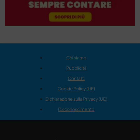
Chi siamo
Pubblicità
Contatti
Cookie Policy (UE)
Dichiarazione sulla Privacy (UE)
Disconoscimento