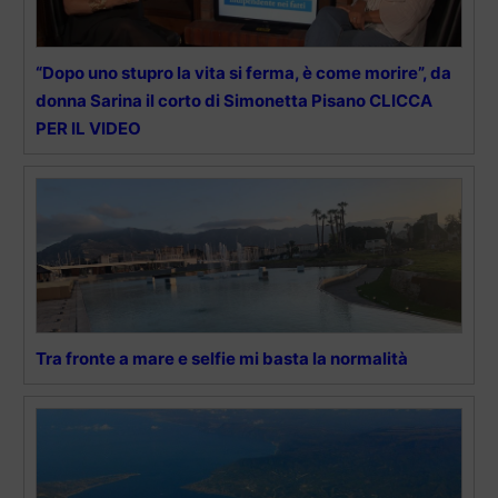
“Dopo uno stupro la vita si ferma, è come morire”, da
donna Sarina il corto di Simonetta Pisano CLICCA
PER IL VIDEO
Tra fronte a mare e selfie mi basta la normalità