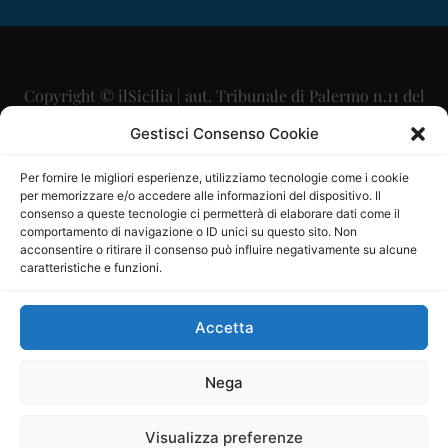
Copyright © ilSicilia | aut. Tribunale di Palermo n.11 del
29/09/2015
Gestisci Consenso Cookie
Editore: Mercurio Comunicazione Soc. Coop. A.R.L.
Per fornire le migliori esperienze, utilizziamo tecnologie come i cookie
per memorizzare e/o accedere alle informazioni del dispositivo. Il
Direttore Editoriale: Maurizio Scaglione
consenso a queste tecnologie ci permetterà di elaborare dati come il
comportamento di navigazione o ID unici su questo sito. Non
Direttore Responsabile: Maria Calabrese
acconsentire o ritirare il consenso può influire negativamente su alcune
caratteristiche e funzioni.
p.zza Sant’Oliva, 9 – 90141 – Palermo – 091335557
P.IVA: 06334930820
Accetta
Mercurio Comunicazione Società Cooperativa a r.l. è
iscritta al Registro degli Operatori di Comunicazione al
Nega
numero 26988
Visualizza preferenze
Sito gestito da
La Digitale srl
–
info@ladigitale.it