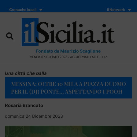
Cronache locali
Il Network
Fondato da Maurizio Scaglione
VENERDÌ 7 AGOSTO 2026 - AGGIORNATO ALLE 10:43
Una città che balla
MESSINA: OLTRE 10 MILA A PIAZZA DUOMO
PER IL (DJ) PONTE… ASPETTANDO I POOH
Rosaria Brancato
domenica 24 Dicembre 2023