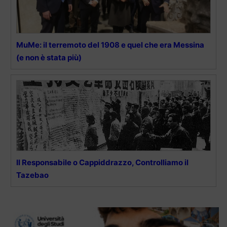
MuMe: il terremoto del 1908 e quel che era Messina
(e non è stata più)
Il Responsabile o Cappiddrazzo, Controlliamo il
Tazebao