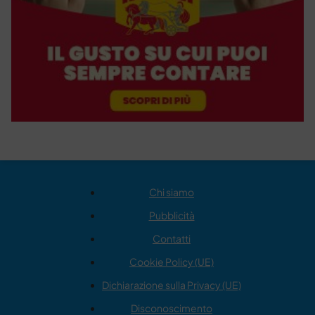
Chi siamo
Pubblicità
Contatti
Cookie Policy (UE)
Dichiarazione sulla Privacy (UE)
Disconoscimento