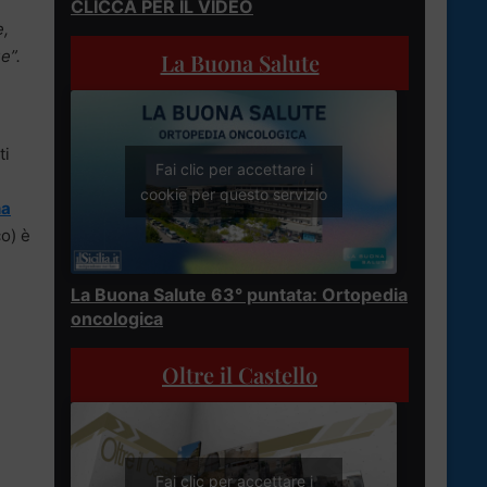
CLICCA PER IL VIDEO
e,
e”.
La Buona Salute
ti
Fai clic per accettare i
cookie per questo servizio
na
co) è
La Buona Salute 63° puntata: Ortopedia
oncologica
Oltre il Castello
Fai clic per accettare i