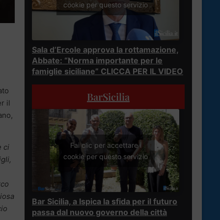
cookie per questo servizio
Sala d’Ercole approva la rottamazione,
Abbate: “Norma importante per le
famiglie siciliane” CLICCA PER IL VIDEO
ato
BarSicilia
r il
ano,
Fai clic per accettare i
 ci
cookie per questo servizio
gli,
rco
liosa
Bar Sicilia, a Ispica la sfida per il futuro
cio
passa dal nuovo governo della città