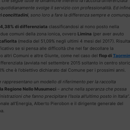
i, che segue tutte le dinamiche inerenti la raccolta differenziata
quotidianamente svolge il servizio con professionalità. Ed infin
ri concittadini
, sono loro a fare la differenza sempre e comunqu
 74,38% di differenziata
classificandosi al nono posto nella
ri due comuni della zona ionica, ovvero
Limina
(per aver avuto
afiorita
(media del 51,09% negli ultimi 4 mesi del 2017). Risulta
ativo se si pensa alle difficoltà che nel far decollare la
do altri Comuni e altre Giunte, come nel caso del
flop di
Taormi
ifferenziata (avviata nel settembre 2015 soltanto in centro stori
% che è l’obiettivo dichiarato dal Comune per i prossimi anni.
e rappresentano un modello di riferimento per la raccolta
ella Regione Nello Musumeci
– anche nella speranza che possa
strazioni che fanno precipitare l’Isola all’ultimo posto in Italia”.
nale all’Energia, Alberto Pierobon e il dirigente generale del
na.