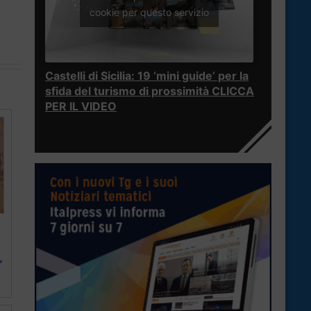
cookie per questo servizio
Castelli di Sicilia: 19 ‘mini guide’ per la
sfida del turismo di prossimità CLICCA
PER IL VIDEO
”