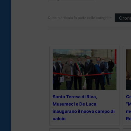
Cron
Questo articolo fa parte delle categorie:
Santa Teresa di Riva,
Co
Musumeci e De Luca
“M
inaugurano il nuovo campo di
mo
calcio
Re