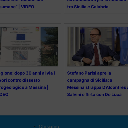
sumane” | VIDEO
tra Sicilia e Calabria
gione: dopo 30 anni al via i
Stefano Parisi apre la
vori contro dissesto
campagna di Sicilia: a
rogeologico a Messina |
Messina strappa D’Alcontres 
IDEO
Salvini e flirta con De Luca
Chi siamo