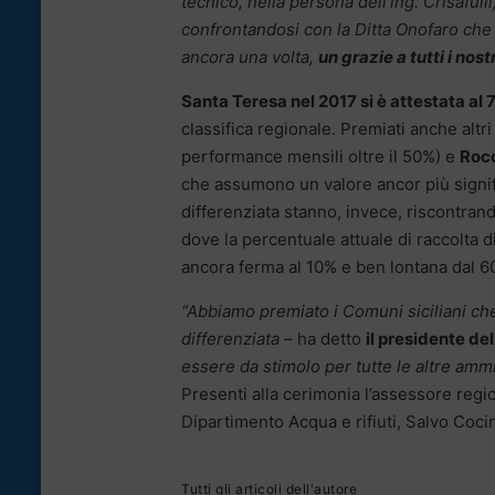
tecnico, nella persona dell’ing. Crisafull
confrontandosi con la Ditta Onofaro che 
ancora una volta,
un grazie a tutti i nost
Santa Teresa nel 2017 si è attestata al
classifica regionale. Premiati anche alt
performance mensili oltre il 50%) e
Rocc
che assumono un valore ancor più signific
differenziata stanno, invece, riscontran
dove la percentuale attuale di raccolta d
ancora ferma al 10% e ben lontana dal 60
“Abbiamo premiato i Comuni siciliani ch
differenziata –
ha detto
il presidente d
essere da stimolo per tutte le altre ammini
Presenti alla cerimonia l’assessore regio
Dipartimento Acqua e rifiuti, Salvo Coci
Tutti gli articoli dell'autore