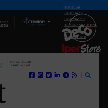
il SiciliaTivù
Siciliarurale.eu
Siciliammare.it
Il Network
Il Giornale della Bellezza
Siciliamedica.it
Sanitainsicilia.it