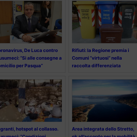
ronavirus, De Luca contro
Rifiuti: la Regione premia i
sumeci: “Si alle consegne a
Comuni “virtuosi” nella
micilio per Pasqua”
raccolta differenziata
granti, hotspot al collasso.
Area integrata dello Stretto,
sumeci: “Condizioni
ok all’accordo per la mobilità