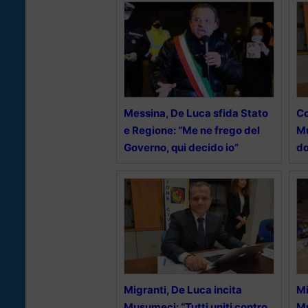
Messina, De Luca sfida Stato
Co
e Regione: “Me ne frego del
Mu
Governo, qui decido io”
do
Migranti, De Luca incita
Mi
Musumeci: “Tutti uniti contro
Mu