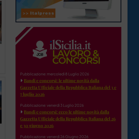
Pubblicazione: mercoledì 8 Luglio 2026
Bandi e concorsi: le ultime novità dalla
Gazzetta Ufficiale della Repubblica Italiana del 3 e
7 luglio 2026
Pubblicazione: venerdì 3 Luglio 2026
Bandi e concorsi: ecco le ultime novità dalla
Gazzetta Ufficiale della Repubblica Italiana del 26
e 30 giugno 2026
Pubblicazione: venerdì 26 Giugno 2026