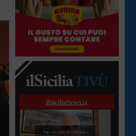
ilSiciliaNews
24
Fai clic per accettare i