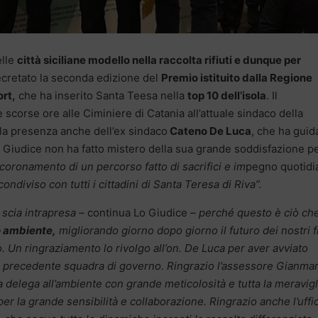
elle
città siciliane modello nella raccolta rifiuti e dunque per
cretato la seconda edizione del
Premio istituito dalla Regione
ort,
che ha inserito Santa Teesa nella
top 10 dell’isola
. Il
scorse ore alle Ciminiere di Catania all’attuale sindaco della
lla presenza anche dell’ex sindaco
Cateno De Luca
, che ha guid
o Giudice non ha fatto mistero della sua grande soddisfazione pe
 coronamento di un percorso fatto di sacrifici e im
pegno quotidi
diviso con tutti i cittadini di Santa Teresa di Riva”.
scia intrapresa –
continua Lo Giudice
– perché questo è ciò che
o ambiente,
migliorando giorno dopo giorno il futuro dei nostri fi
. Un ringraziamento lo rivolgo all’on. De Luca per aver avviato
a precedente squadra di governo. Ringrazio l’assessore Gianma
elega all’ambiente con grande meticolosità e tutta la meravig
r la grande sensibilità e collaborazione. Ringrazio anche l’uffi