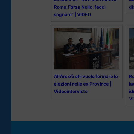
Roma. Forza Nello, facci
di
sognare” | VIDEO
All’Ars c’è chi vuole fermare le
Re
elezioni nelle ex Province |
la
Videointerviste
id
V