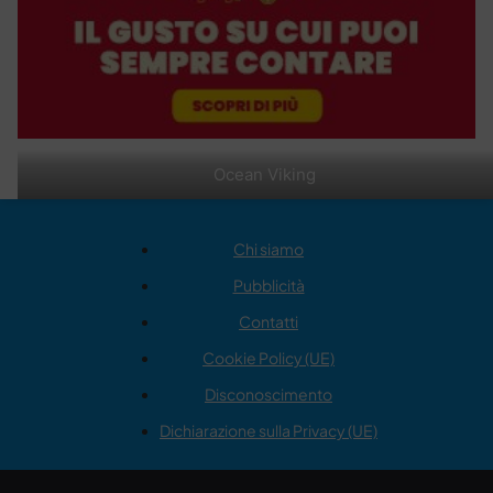
Ocean Viking
Chi siamo
Pubblicità
Contatti
Cookie Policy (UE)
Disconoscimento
Dichiarazione sulla Privacy (UE)