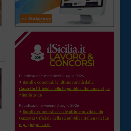
Pubblicazione: mercoledì 8 Luglio 2026
Bandi e concorsi: le ultime novità dalla
Gazzetta Ufficiale della Repubblica Italiana del 3 e
7 luglio 2026
Pubblicazione: venerdì 3 Luglio 2026
Bandi e concorsi: ecco le ultime novità dalla
Gazzetta Ufficiale della Repubblica Italiana del 26
e 30 giugno 2026