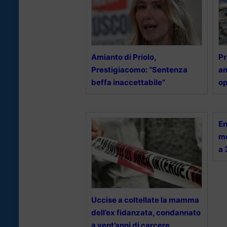
Amianto di Priolo,
Pr
Prestigiacomo: “Sentenza
am
beffa inaccettabile”
op
En
mo
a 
Uccise a coltellate la mamma
dell’ex fidanzata, condannato
a vent’anni di carcere