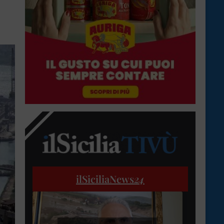
ilSiciliaNews
24