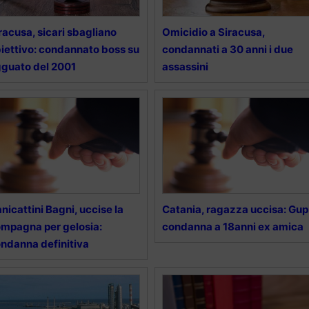
racusa, sicari sbagliano
Omicidio a Siracusa,
iettivo: condannato boss su
condannati a 30 anni i due
guato del 2001
assassini
nicattini Bagni, uccise la
Catania, ragazza uccisa: Gup
mpagna per gelosia:
condanna a 18anni ex amica
ndanna definitiva