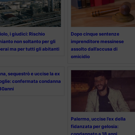
iolo, i giudici: Rischio
Dopo cinque sentenze
ianto non soltanto per gli
imprenditore messinese
erai ma per tutti gli abitanti
assolto dall’accusa di
omicidio
na, sequestrò e uccise la ex
glie: confermata condanna
30anni
Palermo, uccise l’ex della
fidanzata per gelosia:
condannato a 18 anni