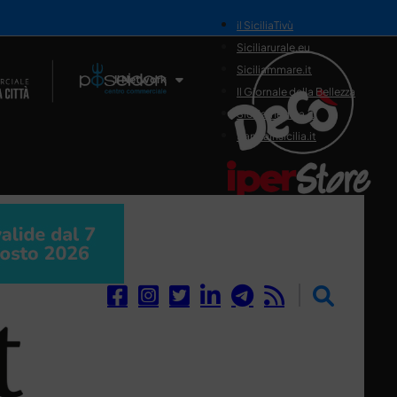
il SiciliaTivù
Siciliarurale.eu
Siciliammare.it
Il Network
Il Giornale della Bellezza
Siciliamedica.it
Sanitainsicilia.it