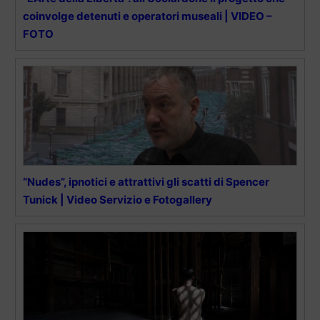
coinvolge detenuti e operatori museali | VIDEO –
FOTO
“Nudes”, ipnotici e attrattivi gli scatti di Spencer
Tunick | Video Servizio e Fotogallery