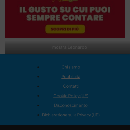
mostra Leonardo
Chi siamo
Pubblicità
Contatti
Cookie Policy (UE)
Disconoscimento
Dichiarazione sulla Privacy (UE)