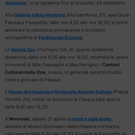
Anatomia
”, in programma fino al prossimo 29 settembre.
Alla
Galleria d’Arte Moderna
(Via Sant’Anna, 21), aperta per
Pasqua e Pasquetta, dalle ore 9,30 alle ore 18,30, si potrà
ammirare la collezione permanente e la mostra
retrospettiva di
Ferdinando Scianna
.
Lo
Spazio Zac
(Via Paolo Gili, 4), aperto solamente
domenica, dalle ore 9,30 alle ore 18,30, mostrerà le opere
irriverenti di Max Papeaschi e Max Ferrigno; i
Cantieri
Culturali della Zisa
, invece, in generale saranno fruibili
l’intera giornata di Pasqua.
Il
Museo Archeologico Regionale Antonio Salinas
(Piazza
Olivella, 24), infine, la domenica di Pasqua sarà aperto
dalle 9,00 alle 13,30.
A
Monreale
, sabato 21 aprile la
mostra sulle Icone,
allestita al Museo Diocesano della cittadina normanna,
sarà aperta dalle 9,30 alle 15,30. Il lunedì di Pasquetta, la