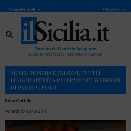
Cronache locali
Il Network
Fondato da Maurizio Scaglione
LUNEDÌ 10 AGOSTO 2026 - AGGIORNATO ALLE 10:57
MUSEI, MOSTRE E PALAZZI, TUTTI I
LUOGHI APERTI A PALERMO NEL WEEKEND
DI PASQUA | FOTO
Rosa Guttilla
venerdì 19 Aprile 2019