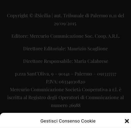
Copyright © ilSicilia | aut. Tribunale di Palermo n.11 del
29/09/2015
Editore: Mercurio Comunicazione Soc. Coop. A.R.L.
Direttore Editoriale: Maurizio Scaglione
Direttore Responsabile: Maria Calabrese
p.zza Sant’Oliva, 9 – 90141 – Palermo – 091335557
P.IVA: 06334930820
Mercurio Comunicazione Società Cooperativa a r.l. è
iscritta al Registro degli Operatori di Comunicazione al
numero 26988
Sito gestito da
La Digitale srl
–
info@ladigitale.it
Gestisci Consenso Cookie