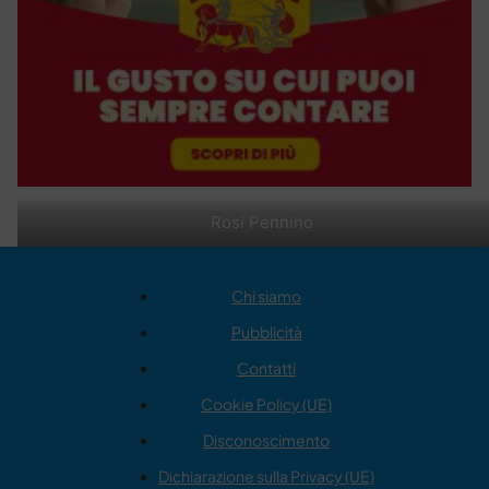
Rosi Pennino
Chi siamo
Pubblicità
Contatti
Cookie Policy (UE)
Disconoscimento
Dichiarazione sulla Privacy (UE)