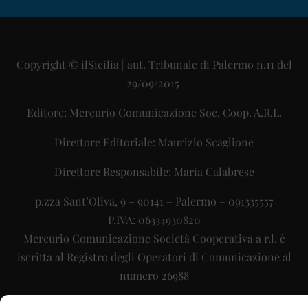
Copyright © ilSicilia | aut. Tribunale di Palermo n.11 del
29/09/2015
Editore: Mercurio Comunicazione Soc. Coop. A.R.L.
Direttore Editoriale: Maurizio Scaglione
Direttore Responsabile: Maria Calabrese
p.zza Sant’Oliva, 9 – 90141 – Palermo – 091335557
P.IVA: 06334930820
Mercurio Comunicazione Società Cooperativa a r.l. è
iscritta al Registro degli Operatori di Comunicazione al
numero 26988
Sito gestito da
La Digitale srl
–
info@ladigitale.it