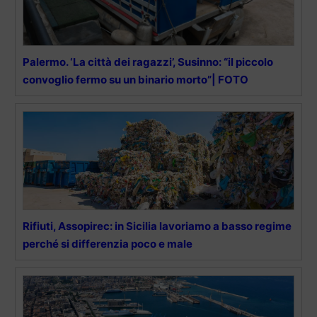
Palermo. ‘La città dei ragazzi’, Susinno: “il piccolo
convoglio fermo su un binario morto”| FOTO
Rifiuti, Assopirec: in Sicilia lavoriamo a basso regime
perché si differenzia poco e male