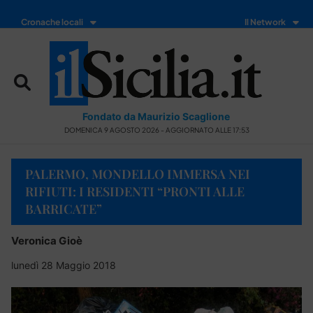
Cronache locali
Il Network
Fondato da Maurizio Scaglione
DOMENICA 9 AGOSTO 2026 - AGGIORNATO ALLE 17:53
PALERMO, MONDELLO IMMERSA NEI
RIFIUTI: I RESIDENTI “PRONTI ALLE
BARRICATE”
Veronica Gioè
lunedì 28 Maggio 2018