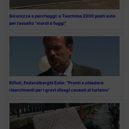
Sicurezza e parcheggi: a Taormina 2300 posti auto
per l’assalto “mordi e fuggi”
Rifiuti, Federalberghi Eolie: “Pronti a chiedere
risarcimenti per i gravi disagi causati al turismo”