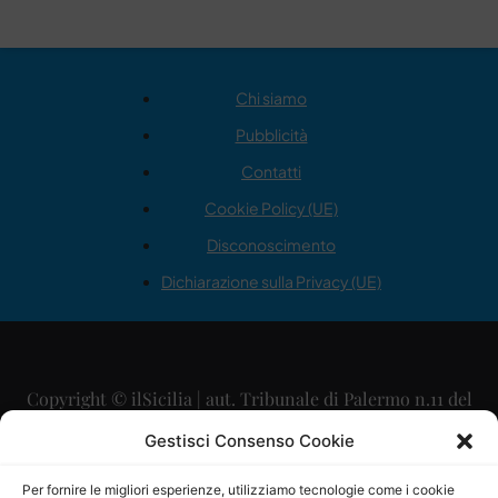
Chi siamo
Pubblicità
Contatti
Cookie Policy (UE)
Disconoscimento
Dichiarazione sulla Privacy (UE)
Copyright © ilSicilia | aut. Tribunale di Palermo n.11 del
29/09/2015
Gestisci Consenso Cookie
Editore: Mercurio Comunicazione Soc. Coop. A.R.L.
Per fornire le migliori esperienze, utilizziamo tecnologie come i cookie