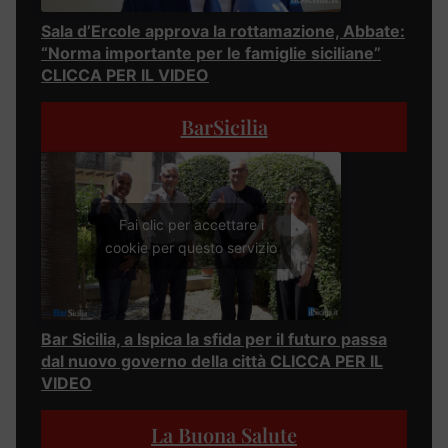
Sala d’Ercole approva la rottamazione, Abbate:
“Norma importante per le famiglie siciliane”
CLICCA PER IL VIDEO
BarSicilia
Fai clic per accettare i
cookie per questo servizio
Bar Sicilia, a Ispica la sfida per il futuro passa
dal nuovo governo della città CLICCA PER IL
VIDEO
La Buona Salute