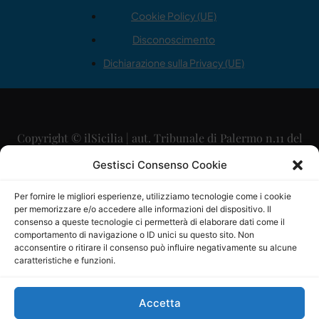
Cookie Policy (UE)
Disconoscimento
Dichiarazione sulla Privacy (UE)
Copyright © ilSicilia | aut. Tribunale di Palermo n.11 del
29/09/2015
Gestisci Consenso Cookie
Editore: Mercurio Comunicazione Soc. Coop. A.R.L.
Per fornire le migliori esperienze, utilizziamo tecnologie come i cookie
per memorizzare e/o accedere alle informazioni del dispositivo. Il
Direttore Editoriale: Maurizio Scaglione
consenso a queste tecnologie ci permetterà di elaborare dati come il
comportamento di navigazione o ID unici su questo sito. Non
Direttore Responsabile: Maria Calabrese
acconsentire o ritirare il consenso può influire negativamente su alcune
caratteristiche e funzioni.
p.zza Sant’Oliva, 9 – 90141 – Palermo – 091335557
P.IVA: 06334930820
Accetta
Mercurio Comunicazione Società Cooperativa a r.l. è