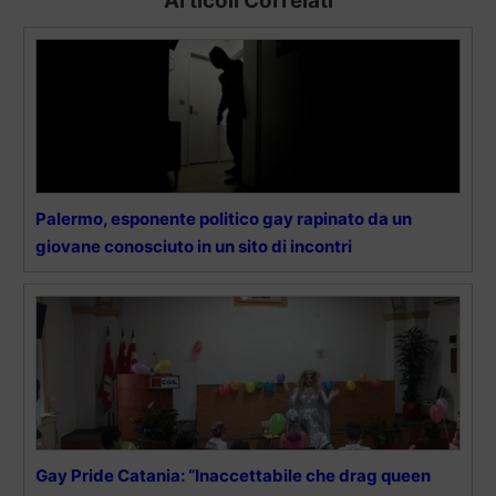
Articoli Correlati
Palermo, esponente politico gay rapinato da un
giovane conosciuto in un sito di incontri
Gay Pride Catania: “Inaccettabile che drag queen