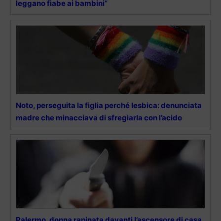
leggano fiabe ai bambini”
Noto, perseguita la figlia perché lesbica: denunciata
madre che minacciava di sfregiarla con l’acido
Palermo, donna rapinata davanti l’ascensore di casa