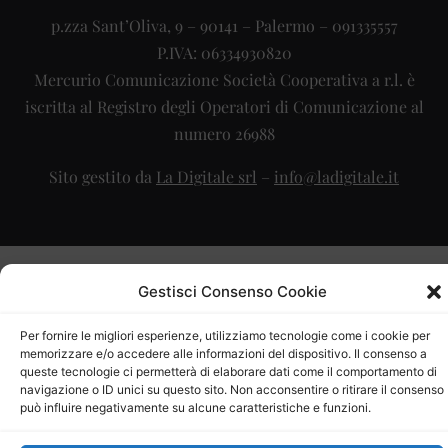
p.zza Sant’Oliva, 9 – 90141 – Palermo – 091335557
P.IVA: 06334930820
Mercurio Comunicazione Società Cooperativa a r.l. è
iscritta al Registro degli Operatori di Comunicazione al
numero 26988
Sito gestito da
La Digitale srl
–
info@ladigitale.it
Gestisci Consenso Cookie
Per fornire le migliori esperienze, utilizziamo tecnologie come i cookie per
memorizzare e/o accedere alle informazioni del dispositivo. Il consenso a
queste tecnologie ci permetterà di elaborare dati come il comportamento di
navigazione o ID unici su questo sito. Non acconsentire o ritirare il consenso
può influire negativamente su alcune caratteristiche e funzioni.