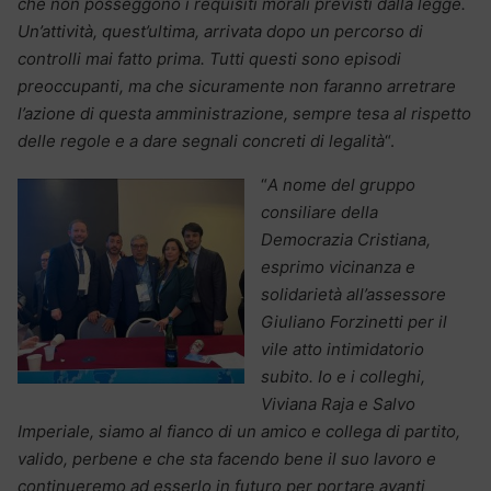
che non posseggono i requisiti morali previsti dalla legge.
Un’attività, quest’ultima, arrivata dopo un percorso di
controlli mai fatto prima. Tutti questi sono episodi
preoccupanti, ma che sicuramente non faranno arretrare
l’azione di questa amministrazione, sempre tesa al rispetto
delle regole e a dare segnali concreti di legalità
“.
“
A nome del gruppo
consiliare della
Democrazia Cristiana,
esprimo vicinanza e
solidarietà all’assessore
Giuliano Forzinetti per il
vile atto intimidatorio
subito. Io e i colleghi,
Viviana Raja e Salvo
Imperiale, siamo al fianco di un amico e collega di partito,
valido, perbene e che sta facendo bene il suo lavoro e
continueremo ad esserlo in futuro per portare avanti