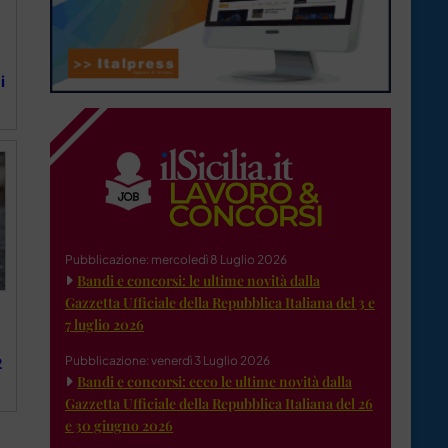
i
Pubblicazione: mercoledì 8 Luglio 2026
Bandi e concorsi: le ultime novità dalla
Gazzetta Ufficiale della Repubblica Italiana del 3 e
7 luglio 2026
Pubblicazione: venerdì 3 Luglio 2026
2
Bandi e concorsi: ecco le ultime novità dalla
Gazzetta Ufficiale della Repubblica Italiana del 26
e 30 giugno 2026