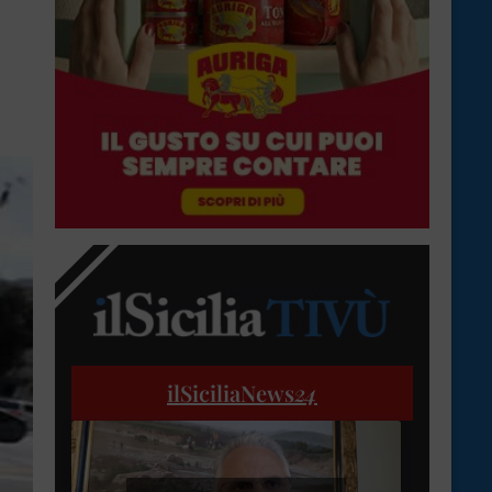
ilSiciliaNews
24