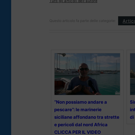
Tutti gli articoli dell'autore
Artic
Questo articolo fa parte delle categorie:
“Non possiamo andare a
Si
pescare”: le marinerie
in
siciliane affondano tra strette
di
e pericoli dal nord Africa
CLICCA PER IL VIDEO