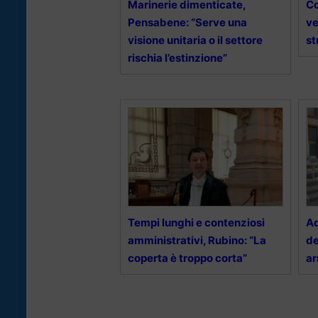
Marinerie dimenticate,
Co
Pensabene: “Serve una
ve
visione unitaria o il settore
st
rischia l’estinzione”
Tempi lunghi e contenziosi
Ad
amministrativi, Rubino: “La
de
coperta è troppo corta”
ar