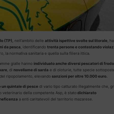
lo (TP),
nell’ambito delle
attività ispettive svolte sul litorale
, h
ni da pesca
, identificando
trenta persone e contestando violaz
ro, la normativa sanitaria e quella sulla filiera ittica.
iamme gialle hanno
individuato anche diversi pescatori di frodo
 mare
, di
novellame di sarda
e di oloturie, tutte specie sottopost
a e del ripopolamento, elevando
sanzioni per oltre 10.000 euro.
 un quintale di pesce
di vario tipo catturato illegalmente che, g
co veterinario della competente Asp, è stato
dichiarato
eneficenza
a enti caritatevoli del territorio mazarese.