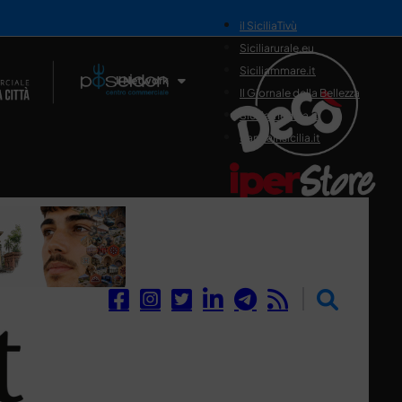
il SiciliaTivù
Siciliarurale.eu
Siciliammare.it
Il Network
Il Giornale della Bellezza
Siciliamedica.it
Sanitainsicilia.it