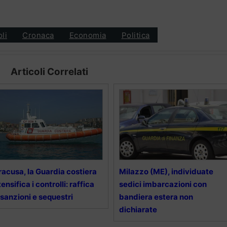
oli
Cronaca
Economia
Politica
Articoli Correlati
racusa, la Guardia costiera
Milazzo (ME), individuate
tensifica i controlli: raffica
sedici imbarcazioni con
 sanzioni e sequestri
bandiera estera non
dichiarate