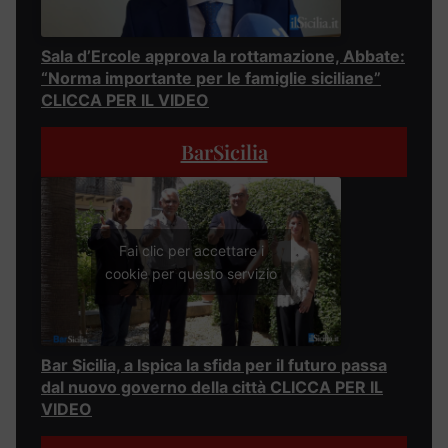
Sala d’Ercole approva la rottamazione, Abbate:
“Norma importante per le famiglie siciliane”
CLICCA PER IL VIDEO
BarSicilia
Fai clic per accettare i
cookie per questo servizio
Bar Sicilia, a Ispica la sfida per il futuro passa
dal nuovo governo della città CLICCA PER IL
VIDEO