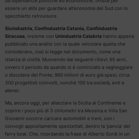
da dipendenze politiche ed economiche, finisce per
essere un alibi per guardare all’economia del Sud con lo
specchietto retrovisore.
Sicindustria, Confindustria Catania, Confindustria
Siracusa
, insieme con
Unindustria Calabria
hanno appena
pubblicato una analisi con la quale veicolare quella che
considerano, così si legge nel documento, come una
istanza di civiltà. Muovendo dai seguenti rilievi: 65 anni,
ovvero il periodo da quando si è cominciato a vagheggiare
o discutere del Ponte; 960 milioni di euro già spesi; circa
300 progettisti coinvolti, nonché 100 tra società, enti e
atenei.
Ma, ancora oggi, per allacciare la Sicilia al Continente e
coprire i poco più di 3 chilometri tra Messina e Villa San
Giovanni occorre caricare automobili e treni, con i
convogli appositamente spezzettati, dentro la ‘pancia’ del
ferry boat. Che, ricordando la frase di Alberto Sordi in un