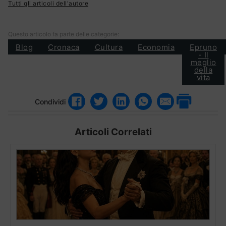
Tutti gli articoli dell'autore
Questo articolo fa parte delle categorie:
Blog
Cronaca
Cultura
Economia
Epruno
- Il
meglio
della
vita
Condividi
Articoli Correlati