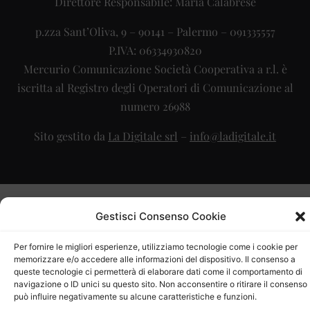
Direttore Responsabile: Maria Calabrese
p.zza Sant’Oliva, 9 – 90141 – Palermo – 091335557
P.IVA: 06334930820
Mercurio Comunicazione Società Cooperativa a r.l. è
iscritta al Registro degli Operatori di Comunicazione al
numero 26988
Sito gestito da
La Digitale srl
–
info@ladigitale.it
Gestisci Consenso Cookie
Per fornire le migliori esperienze, utilizziamo tecnologie come i cookie per
memorizzare e/o accedere alle informazioni del dispositivo. Il consenso a
queste tecnologie ci permetterà di elaborare dati come il comportamento di
navigazione o ID unici su questo sito. Non acconsentire o ritirare il consenso
può influire negativamente su alcune caratteristiche e funzioni.