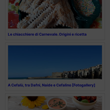
Le chiacchiere di Carnevale. Origini e ricetta
A Cefalù, tra Dafni, Naide e Cefalino [Fotogallery]