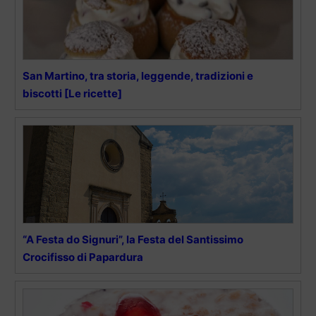
San Martino, tra storia, leggende, tradizioni e
biscotti [Le ricette]
“A Festa do Signuri”, la Festa del Santissimo
Crocifisso di Papardura