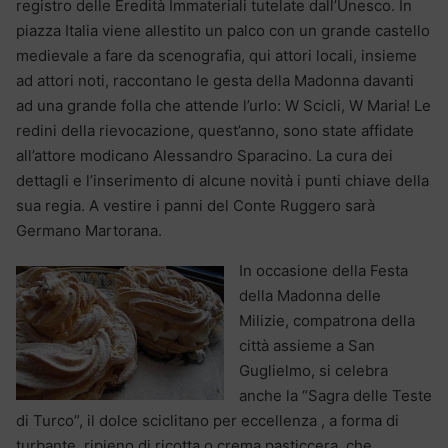
registro delle Eredità Immateriali tutelate dall’Unesco. In
piazza Italia viene allestito un palco con un grande castello
medievale a fare da scenografia, qui attori locali, insieme
ad attori noti, raccontano le gesta della Madonna davanti
ad una grande folla che attende l’urlo: W Scicli, W Maria! Le
redini della rievocazione, quest’anno, sono state affidate
all’attore modicano Alessandro Sparacino. La cura dei
dettagli e l’inserimento di alcune novità i punti chiave della
sua regia. A vestire i panni del Conte Ruggero sarà
Germano Martorana.
In occasione della Festa
della Madonna delle
Milizie, compatrona della
città assieme a San
Guglielmo, si celebra
anche la “Sagra delle Teste
di Turco”, il dolce sciclitano per eccellenza , a forma di
turbante, ripieno di ricotta o crema pasticcera, che,