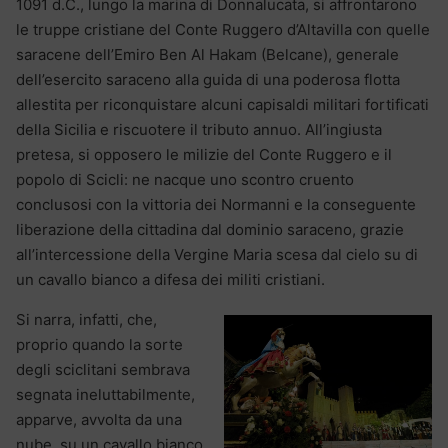
1091 d.C., lungo la marina di Donnalucata, si affrontarono
le truppe cristiane del Conte Ruggero d’Altavilla con quelle
saracene dell’Emiro Ben Al Hakam (Belcane), generale
dell’esercito saraceno alla guida di una poderosa flotta
allestita per riconquistare alcuni capisaldi militari fortificati
della Sicilia e riscuotere il tributo annuo. All’ingiusta
pretesa, si opposero le milizie del Conte Ruggero e il
popolo di Scicli: ne nacque uno scontro cruento
conclusosi con la vittoria dei Normanni e la conseguente
liberazione della cittadina dal dominio saraceno, grazie
all’intercessione della Vergine Maria scesa dal cielo su di
un cavallo bianco a difesa dei militi cristiani.
Si narra, infatti, che,
proprio quando la sorte
degli sciclitani sembrava
segnata ineluttabilmente,
apparve, avvolta da una
nube, su un cavallo bianco,