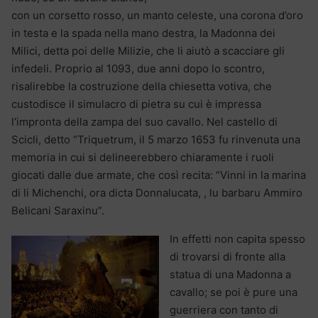
con un corsetto rosso, un manto celeste, una corona d’oro
in testa e la spada nella mano destra, la Madonna dei
Milici, detta poi delle Milizie, che li aiutò a scacciare gli
infedeli. Proprio al 1093, due anni dopo lo scontro,
risalirebbe la costruzione della chiesetta votiva, che
custodisce il simulacro di pietra su cui è impressa
l’impronta della zampa del suo cavallo. Nel castello di
Scicli, detto “Triquetrum, il 5 marzo 1653 fu rinvenuta una
memoria in cui si delineerebbero chiaramente i ruoli
giocati dalle due armate, che così recita: “Vinni in la marina
di li Michenchi, ora dicta Donnalucata, , lu barbaru Ammiro
Belicani Saraxinu”.
In effetti non capita spesso
di trovarsi di fronte alla
statua di una Madonna a
cavallo; se poi è pure una
guerriera con tanto di