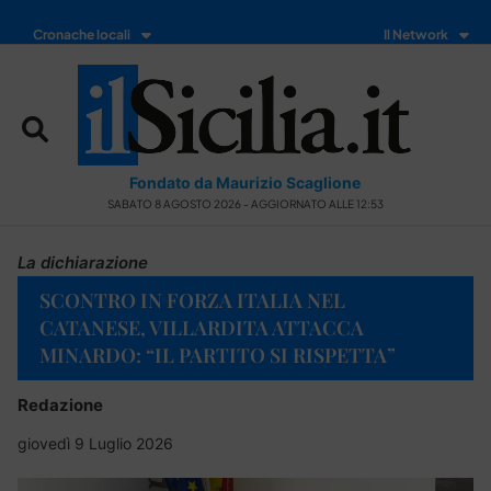
Cronache locali
Il Network
Fondato da Maurizio Scaglione
SABATO 8 AGOSTO 2026 - AGGIORNATO ALLE 12:53
La dichiarazione
SCONTRO IN FORZA ITALIA NEL
CATANESE, VILLARDITA ATTACCA
MINARDO: “IL PARTITO SI RISPETTA”
Redazione
giovedì 9 Luglio 2026