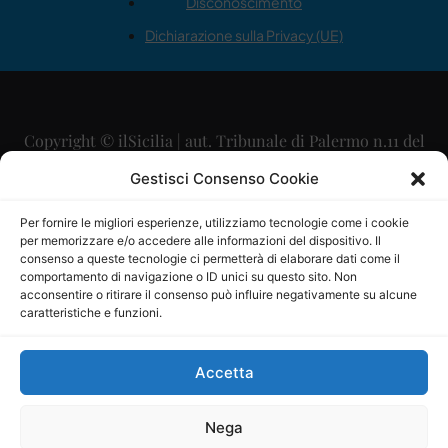
Disconoscimento
Dichiarazione sulla Privacy (UE)
Copyright © ilSicilia | aut. Tribunale di Palermo n.11 del
29/09/2015
Gestisci Consenso Cookie
Editore: Mercurio Comunicazione Soc. Coop. A.R.L.
Per fornire le migliori esperienze, utilizziamo tecnologie come i cookie
per memorizzare e/o accedere alle informazioni del dispositivo. Il
Direttore Editoriale: Maurizio Scaglione
consenso a queste tecnologie ci permetterà di elaborare dati come il
comportamento di navigazione o ID unici su questo sito. Non
Direttore Responsabile: Maria Calabrese
acconsentire o ritirare il consenso può influire negativamente su alcune
caratteristiche e funzioni.
p.zza Sant’Oliva, 9 – 90141 – Palermo – 091335557
P.IVA: 06334930820
Accetta
Mercurio Comunicazione Società Cooperativa a r.l. è
iscritta al Registro degli Operatori di Comunicazione al
Nega
numero 26988