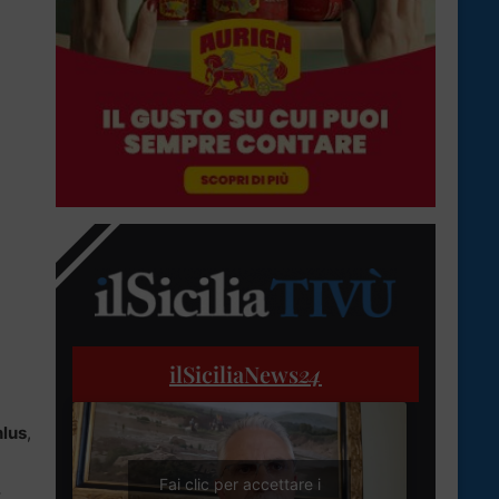
ilSiciliaNews
24
nlus
,
Fai clic per accettare i
,