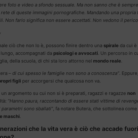
vere foto e video a sfondo sessuale. Ma non sanno che è sempre
in rete di queste immagini pornografiche. Mandando una propria 
lli. Non farlo significa non essere accettati. Non vedono il perico
o
le ciò che non lo è, possono finire dentro una
spirale
da cui è
o lungo, accompagnati da
psicologi e avvocati
. Un percorso in c
ia, della scuola, di chi sta loro attorno nel
mondo reale
.
tera –
di cui spesso le famiglie non sono a conoscenza”
. Eppure
opri figli
per accorgersi che qualcosa non va.
 un argomento su cui non si è preparati, ragazzi e ragazze
non
ltà:
“Hanno paura, raccontando di essere stati vittime di reveng
I parametri sono sballati”
, fa notare Butera, che sottolinea come
he maschi
.
erazioni che la vita vera è ciò che accade fuor
hone?