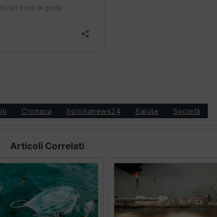
oli
Cronaca
Ilsicilianews24
Salute
Società
Articoli Correlati