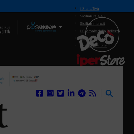
il SiciliaTivù
Siciliarurale.eu
Siciliammare.it
Il Network
Il Giornale della Bellezza
Siciliamedica.it
Sanitainsicilia.it