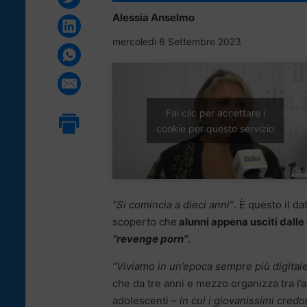
Alessia Anselmo
mercoledì 6 Settembre 2023
Fai clic per accettare i
cookie per questo servizio
“Si comincia a dieci anni”
. È questo il d
scoperto che
alunni appena usciti dalle
“revenge porn”
.
“Viviamo in un’epoca sempre più digital
che da tre anni e mezzo organizza tra l’a
adolescenti –
in cui i giovanissimi credo