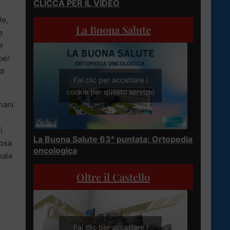
CLICCA PER IL VIDEO
le,
La Buona Salute
e
e
per
di
Fai clic per accettare i
cookie per questo servizio
umani
i
La Buona Salute 63° puntata: Ortopedia
cosa
oncologica
male
Oltre il Castello
Fai clic per accettare i