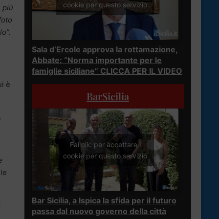
cookie per questo servizio
 più
foto
lo”.
Sala d’Ercole approva la rottamazione,
Abbate: “Norma importante per le
famiglie siciliane” CLICCA PER IL VIDEO
ui è
BarSicilia
,
Fai clic per accettare i
cookie per questo servizio
e
 le
Bar Sicilia, a Ispica la sfida per il futuro
i
passa dal nuovo governo della città