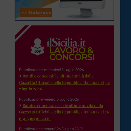
Pubblicazione: mercoledì 8 Luglio 2026
Bandi e concorsi: le ultime novità dalla
Gazzetta Ufficiale della Repubblica Italiana del 3 e
7 luglio 2026
Pubblicazione: venerdì 3 Luglio 2026
Bandi e concorsi: ecco le ultime novità dalla
Gazzetta Ufficiale della Repubblica Italiana del 26
e 30 giugno 2026
Pubblicazione: venerdì 26 Giugno 2026