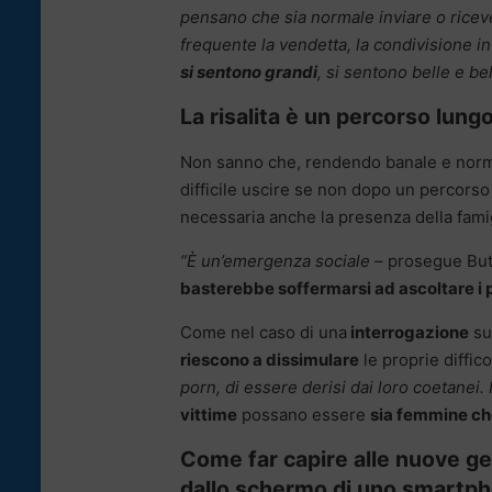
pensano che sia normale inviare o rice
frequente la vendetta, la condivisione 
si sentono grandi
, si sentono belle e be
La risalita è un percorso lung
Non sanno che, rendendo banale e norma
difficile uscire se non dopo un percors
necessaria anche la presenza della famigl
“È un’emergenza sociale
– prosegue Bu
basterebbe soffermarsi ad ascoltare i pr
Come nel caso di una
interrogazione
su
riescono a dissimulare
le proprie diffico
porn, di essere derisi dai loro coetanei. 
vittime
possano essere
sia femmine c
Come far capire alle nuove gen
dallo schermo di uno smartp