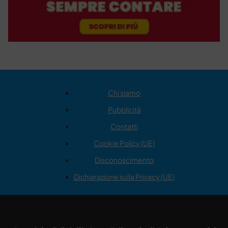
Chi siamo
Pubblicità
Contatti
Cookie Policy (UE)
Disconoscimento
Dichiarazione sulla Privacy (UE)