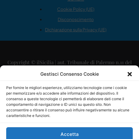
Cookie Policy (UE)
Disconoscimento
Dichiarazione sulla Privacy (UE)
Copyright © ilSicilia | aut. Tribunale di Palermo n.11 del
29/09/2015
Gestisci Consenso Cookie
Editore: Mercurio Comunicazione Soc. Coop. A.R.L.
Per fornire le migliori esperienze, utilizziamo tecnologie come i cookie
per memorizzare e/o accedere alle informazioni del dispositivo. Il
Direttore Editoriale: Maurizio Scaglione
consenso a queste tecnologie ci permetterà di elaborare dati come il
comportamento di navigazione o ID unici su questo sito. Non
Direttore Responsabile: Maria Calabrese
acconsentire o ritirare il consenso può influire negativamente su alcune
caratteristiche e funzioni.
p.zza Sant’Oliva, 9 – 90141 – Palermo – 091335557
P.IVA: 06334930820
Accetta