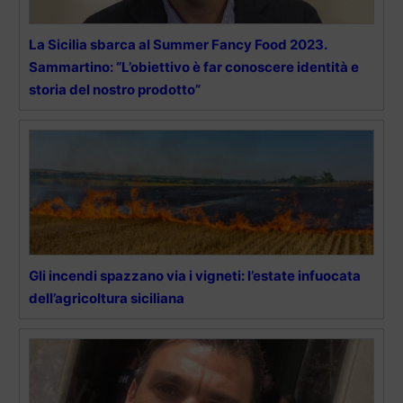
La Sicilia sbarca al Summer Fancy Food 2023.
Sammartino: “L’obiettivo è far conoscere identità e
storia del nostro prodotto”
Gli incendi spazzano via i vigneti: l’estate infuocata
dell’agricoltura siciliana