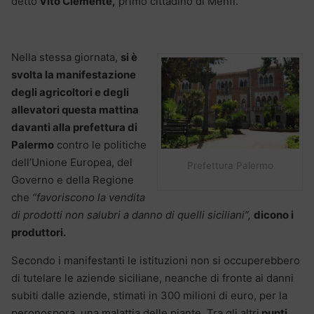
detto
Vito Clemente,
primo cittadino di Menfi.
Nella stessa giornata,
si è
svolta la manifestazione
degli agricoltori e degli
allevatori questa mattina
davanti alla prefettura di
Palermo
contro le politiche
dell’Unione Europea, del
Prefettura Palermo
Governo e della Regione
che
“favoriscono la vendita
di prodotti non salubri a danno di quelli siciliani”,
dicono i
produttori.
Secondo i manifestanti le istituzioni non si occuperebbero
di tutelare le aziende siciliane, neanche di fronte ai danni
subiti dalle aziende, stimati in 300 milioni di euro, per la
peronospora, una malattia delle piante. Tra gli altri
punti