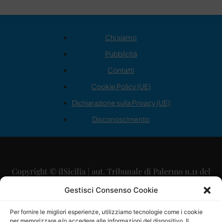
Chi siamo
Pubblicità
Contatti
Cookie Policy (UE)
Dichiarazione sulla Privacy (UE)
Disconoscimento
Copyright © ilSicilia | aut. Tribunale di Palermo n.11 del
29/09/2015
Gestisci Consenso Cookie
Editore: Mercurio Comunicazione Soc. Coop. A.R.L.
Per fornire le migliori esperienze, utilizziamo tecnologie come i cookie
per memorizzare e/o accedere alle informazioni del dispositivo. Il