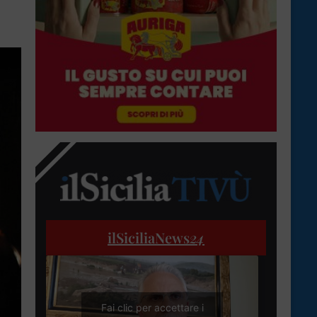
ilSiciliaNews
24
Fai clic per accettare i