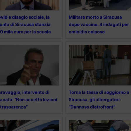
vid e disagio sociale, la
Militare morto a Siracusa
unta di Siracusa stanzia
dopo vaccino: 4 indagati per
0 mila euro per la scuola
omicidio colposo
ravaggio, intervento di
Torna la tassa di soggiorno a
anata: “Non accetto lezioni
Siracusa, gli albergatori:
 trasparenza”
“Dannoso dietrofront”