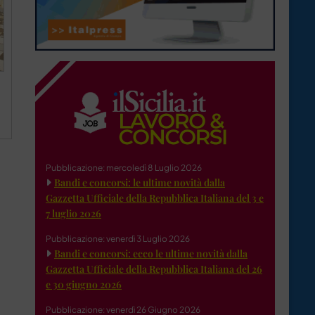
Pubblicazione: mercoledì 8 Luglio 2026
Bandi e concorsi: le ultime novità dalla
Gazzetta Ufficiale della Repubblica Italiana del 3 e
7 luglio 2026
Pubblicazione: venerdì 3 Luglio 2026
Bandi e concorsi: ecco le ultime novità dalla
Gazzetta Ufficiale della Repubblica Italiana del 26
e 30 giugno 2026
Pubblicazione: venerdì 26 Giugno 2026