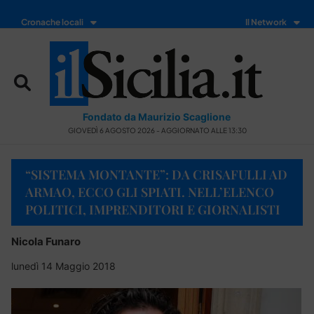
Cronache locali
Il Network
Fondato da Maurizio Scaglione
GIOVEDÌ 6 AGOSTO 2026 - AGGIORNATO ALLE 13:30
“SISTEMA MONTANTE”: DA CRISAFULLI AD
ARMAO, ECCO GLI SPIATI. NELL’ELENCO
POLITICI, IMPRENDITORI E GIORNALISTI
Nicola Funaro
lunedì 14 Maggio 2018