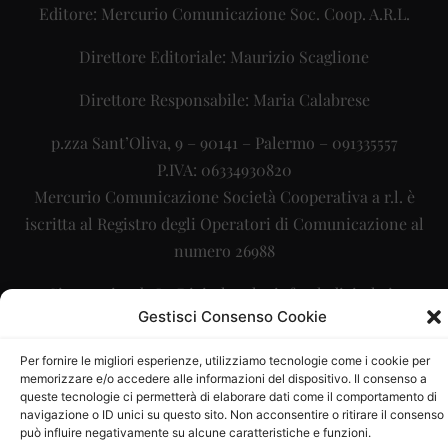
Editore: Mercurio Comunicazione Soc. Coop. A.R.L.
Direttore Editoriale: Maurizio Scaglione
Direttore Responsabile: Maria Calabrese
p.zza Sant’Oliva, 9 – 90141 – Palermo – 091335557
P.IVA: 06334930820
Mercurio Comunicazione Società Cooperativa a r.l. è
iscritta al Registro degli Operatori di Comunicazione al
numero 26988
Sito gestito da
La Digitale srl
–
info@ladigitale.it
Gestisci Consenso Cookie
Per fornire le migliori esperienze, utilizziamo tecnologie come i cookie per
memorizzare e/o accedere alle informazioni del dispositivo. Il consenso a
queste tecnologie ci permetterà di elaborare dati come il comportamento di
navigazione o ID unici su questo sito. Non acconsentire o ritirare il consenso
può influire negativamente su alcune caratteristiche e funzioni.