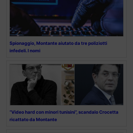
Spionaggio, Montante aiutato da tre poliziotti
infedeli. I nomi
“Video hard con minori tunisini”, scandalo Crocetta
ricattato da Montante