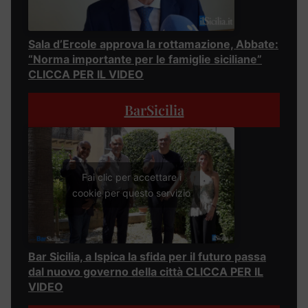
Sala d’Ercole approva la rottamazione, Abbate:
“Norma importante per le famiglie siciliane”
CLICCA PER IL VIDEO
BarSicilia
Fai clic per accettare i
cookie per questo servizio
Bar Sicilia, a Ispica la sfida per il futuro passa
dal nuovo governo della città CLICCA PER IL
VIDEO