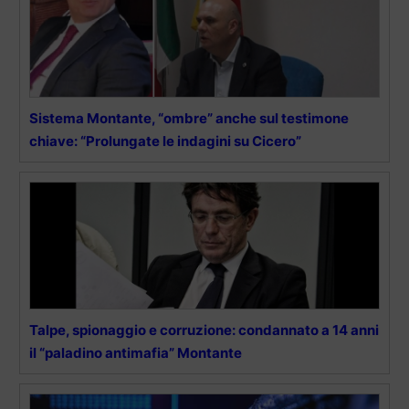
Sistema Montante, “ombre” anche sul testimone
chiave: “Prolungate le indagini su Cicero”
Talpe, spionaggio e corruzione: condannato a 14 anni
il “paladino antimafia” Montante