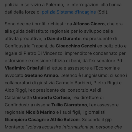
polizia in servizio a Palermo, le interrogazioni alla banca
dati della forze di
polizia Sistema d’indagine
(Sdi).
Sono decine i profili richiesti: da
Alfonso Cicero
, che era
alla guida dell’Istituto regionale per lo sviluppo delle
attività produttive, a
Davide Durante,
ex presidente di
Confidustria Trapani, da
Gioacchino Genchi
ex poliziotto e
legale di Pietro Di Vincenzo, imprenditore condannato per
estorsione e cessione fittizia di beni, dall’ex senatore Pd
Vladimiro Crisafulli
all’attuale assessore all’Economia e
avvocato
Gaetano Armao
. L’elenco è lunghissimo: ci sono i
collaboratori di giustizia Carmelo Barbieri, Pietro Riggi e
Aldo Riggi, l’ex presidente del consorzio Asi di
Caltanissetta
Umberto Cortese
, l’ex direttore di
Confindustria nissena
Tullio Giarratano
, l’ex assessore
regionale
Nicolò Marino
e i suoi figli, i giornalisti
Giampiero Casagni e Attilio Bolzoni
. Secondo il gip
Montante
”voleva acquisire informazioni su persone che