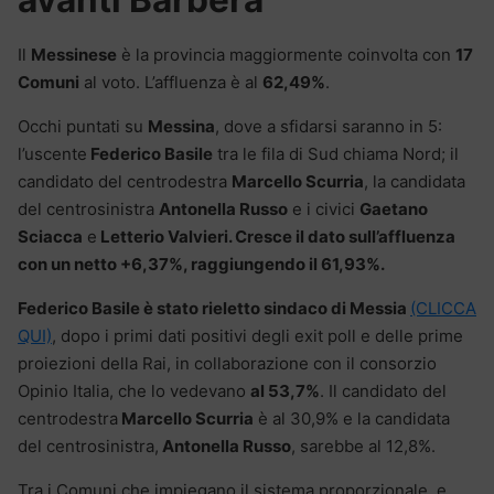
Il
Messinese
è la provincia maggiormente coinvolta con
17
Comuni
al voto. L’affluenza è al
62,49%
.
Occhi puntati su
Messina
, dove a sfidarsi saranno in 5:
l’uscente
Federico Basile
tra le fila di Sud chiama Nord; il
candidato del centrodestra
Marcello Scurria
, la candidata
del centrosinistra
Antonella Russo
e i civici
Gaetano
Sciacca
e
Letterio Valvieri. Cresce il dato sull’affluenza
con un netto +6,37%, raggiungendo il 61,93%.
Federico Basile è stato rieletto sindaco di Messia
(CLICCA
QUI)
, dopo i primi dati positivi degli exit poll e delle prime
proiezioni della Rai, in collaborazione con il consorzio
Opinio Italia, che lo vedevano
al 53,7%
. Il candidato del
centrodestra
Marcello Scurria
è al 30,9% e la candidata
del centrosinistra,
Antonella Russo
, sarebbe al 12,8%.
Tra i Comuni che impiegano il sistema proporzionale, e