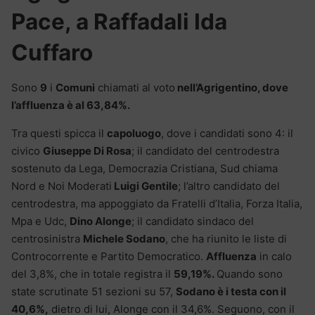
Pace, a Raffadali Ida
Cuffaro
Sono
9
i
Comuni
chiamati al voto
nell’Agrigentino, dove
l’affluenza è al 63,84%.
Tra questi spicca il
capoluogo
, dove i candidati sono 4: il
civico
Giuseppe Di Rosa
; il candidato del centrodestra
sostenuto da Lega, Democrazia Cristiana, Sud chiama
Nord e Noi Moderati
Luigi Gentile
; l’altro candidato del
centrodestra, ma appoggiato da Fratelli d’Italia, Forza Italia,
Mpa e Udc,
Dino Alonge
; il candidato sindaco del
centrosinistra
Michele Sodano
, che ha riunito le liste di
Controcorrente e Partito Democratico.
Affluenza
in calo
del 3,8%, che in totale registra il
59,19%.
Quando sono
state scrutinate 51 sezioni su 57,
Sodano è i testa con il
40,6%,
dietro di lui, Alonge con il 34,6%. Seguono, con il