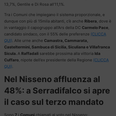
13,7%, Gentile e Di Rosa all’11,1%.
Tra i Comuni che impiegano il sistema proporzionale, e
dunque con più di 15mila abitanti, c’è anche
Ribera
, dove è
in vantaggio il capogruppo all’Ars della DC
Carmelo Pace
,
candidato sindaco, con il 55% delle preferenze
(CLICCA
QUI)
. Alle urne anche
Camastra, Cammarata,
Casteltermini, Sambuca di Sicilia, Siculiana e Villafranca
Sicula.
A
Raffadali
sarebbe prossima alla vittoria
Ida
Cuffaro
, nipote dell’ex presidente della Regione
(CLICCA
QUI)
.
Nel Nisseno affluenza al
48%: a Serradifalco si apre
il caso sul terzo mandato
Sono
7
i
Comuni
chiamati al voto nel Nisseno: