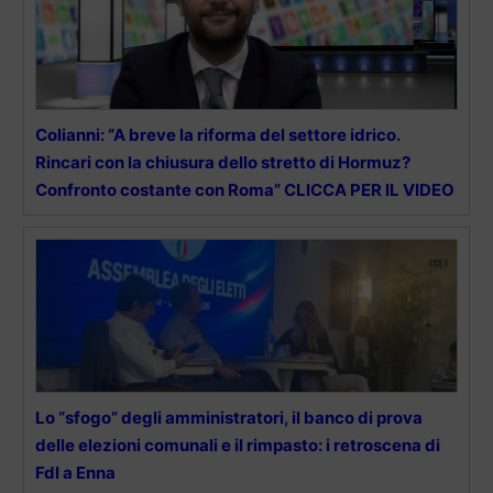
Colianni: “A breve la riforma del settore idrico.
Rincari con la chiusura dello stretto di Hormuz?
Confronto costante con Roma” CLICCA PER IL VIDEO
Lo “sfogo” degli amministratori, il banco di prova
delle elezioni comunali e il rimpasto: i retroscena di
FdI a Enna