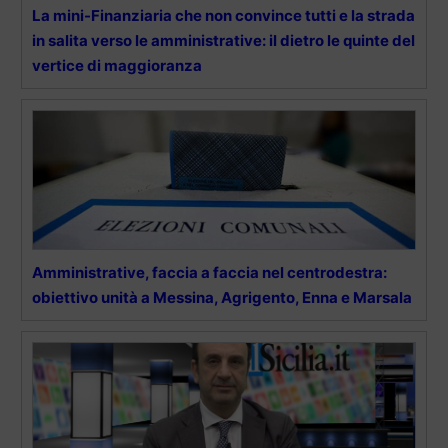
La mini-Finanziaria che non convince tutti e la strada
in salita verso le amministrative: il dietro le quinte del
vertice di maggioranza
Amministrative, faccia a faccia nel centrodestra:
obiettivo unità a Messina, Agrigento, Enna e Marsala