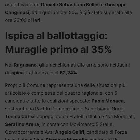
rispettivamente
Daniele Sebastiano Bellini
e
Giuseppe
Cangialosi
, ed il quorum del 50% è già stato superato alle
ore 23:00 di ieri.
Ispica al ballottaggio:
Muraglie primo al 35%
Nel
Ragusano
, gli unici chiamati alle urne sono i cittadini
di
Ispica
. L’affluenza è al
62,24%
.
Proprio il Comune rappresenta una delle situazioni più
articolate e complesse del quadro regionale, con 5
candidati e tutte le coalizioni spaccate:
Paolo Monaca
,
sostenuto da Partito Democratico e Sud chiama Nord;
Tonino Cafisi
, appoggiato da Fratelli d’Italia e Noi Moderati;
Serafino Arena
, in corsa con Movimento 5 Stelle,
Controcorrente e Avs;
Angelo Galifi
, candidato di Forza
Italia, Lega e Mpa;
Pierenzo Muraglie
; sostenuto dal