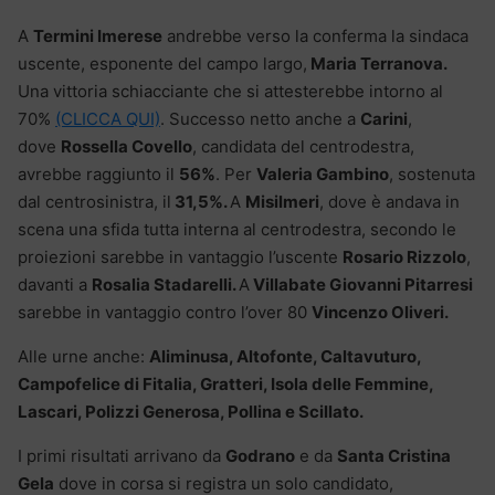
A
Termini Imerese
andrebbe verso la conferma la sindaca
uscente, esponente del campo largo,
Maria Terranova.
Una vittoria schiacciante che si attesterebbe intorno al
70%
(CLICCA QUI)
. Successo netto anche a
Carini
,
dove
Rossella Covello
, candidata del centrodestra,
avrebbe raggiunto il
56%
. Per
Valeria Gambino
, sostenuta
dal centrosinistra, il
31,5%.
A
Misilmeri
, dove è andava in
scena una sfida tutta interna al centrodestra, secondo le
proiezioni sarebbe in vantaggio l’uscente
Rosario Rizzolo
,
davanti a
Rosalia Stadarelli.
A
Villabate
Giovanni Pitarresi
sarebbe in vantaggio contro l’over 80
Vincenzo Oliveri.
Alle urne anche:
Aliminusa, Altofonte, Caltavuturo,
Campofelice di Fitalia, Gratteri, Isola delle Femmine,
Lascari, Polizzi Generosa, Pollina e Scillato.
I primi risultati arrivano da
Godrano
e da
Santa Cristina
Gela
dove in corsa si registra un solo candidato,