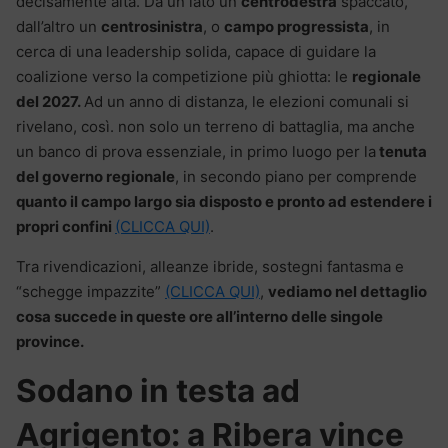
decisamente alta. Da un lato un
centrodestra
spaccato,
dall’altro un
centrosinistra
, o
campo progressista
, in
cerca di una leadership solida, capace di guidare la
coalizione verso la competizione più ghiotta: le
regionale
del 2027.
Ad un anno di distanza, le elezioni comunali si
rivelano, così. non solo un terreno di battaglia, ma anche
un banco di prova essenziale, in primo luogo per la
tenuta
del governo regionale
, in secondo piano per comprende
quanto il campo largo sia disposto e pronto ad estendere i
propri confini
(CLICCA QUI)
.
Tra rivendicazioni, alleanze ibride, sostegni fantasma e
“schegge impazzite”
(CLICCA QUI)
,
vediamo nel dettaglio
cosa succede in queste ore all’interno delle singole
province.
Sodano in testa ad
Agrigento: a Ribera vince