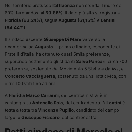
Nel territorio aretuseo
l’affluenza
non sfonda il muro del
60%, fermandosi al
59,86%.
Il dato più alto si registra a
Floridia (63,24%)
, segue
Augusta (61,15%)
e
Lentini
(54,44%)
.
Il sindaco uscente
Giuseppe Di Mare
va verso la
riconferma ad
Augusta
. Il primo cittadino, esponente di
Fratelli d’Italia, ha ottenuto quasi 5mila preferenze,
superando nettamente gli sfidanti
Salvo Pancari
, circa 700
preferenze, sostenuto dal Movimento 5 Stelle e da Avs, e
Concetto Cacciaguerra
, sostenuto da una lista civica, con
oltre 100 voti fino ad ora.
A
Floridia Marco Carianni
, del centrosinistra, è in
vantaggio su
Antonello Sala
, del centrodestra. A
Lentini
è
testa a testa tra
Vincenzo Pupillo
, candidato del campo
largo, e
Giuseppe Fisicaro
, del centrodestra.
Patti sindaco di Marsala al