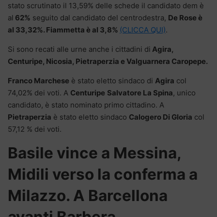
stato scrutinato il 13,59% delle schede il candidato dem è
al
62%
seguito dal candidato del centrodestra,
De Rose è
al 33,32%. Fiammetta è al 3,8%
(CLICCA QUI)
.
Si sono recati alle urne anche i cittadini di
Agira,
Centuripe, Nicosia, Pietraperzia e Valguarnera Caropepe.
Franco Marchese
è stato eletto sindaco di
Agira
col
74,02% dei voti. A
Centuripe
Salvatore La Spina
, unico
candidato, è stato nominato primo cittadino. A
Pietraperzia
è stato eletto sindaco
Calogero Di Gloria
col
57,12 % dei voti.
Basile vince a Messina,
Midili verso la conferma a
Milazzo. A Barcellona
avanti Barbera