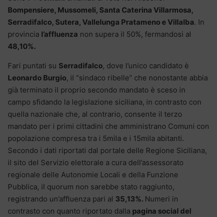
Bompensiere, Mussomeli, Santa Caterina Villarmosa,
Serradifalco, Sutera, Vallelunga Pratameno e Villalba
. In
provincia
l’affluenza
non supera il 50%, fermandosi al
48,10%.
Fari puntati su
Serradifalco
, dove l’unico candidato è
Leonardo Burgio
, il “sindaco ribelle” che nonostante abbia
già terminato il proprio secondo mandato è sceso in
campo sfidando la legislazione siciliana, in contrasto con
quella nazionale che, al contrario, consente il terzo
mandato per i primi cittadini che amministrano Comuni con
popolazione compresa tra i 5mila e i 15mila abitanti.
Secondo i dati riportati dal portale delle Regione Siciliana,
il sito del Servizio elettorale a cura dell’assessorato
regionale delle Autonomie Locali e della Funzione
Pubblica, il quorum non sarebbe stato raggiunto,
registrando un’affluenza pari al
35,13%.
Numeri in
contrasto con quanto riportato dalla
pagina social del