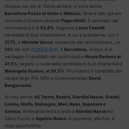
dunque con più di 15mila abitanti, ci sono anche
Barcellona Pozzo di Gotto
e
Milazzo
, dove è dato già per
vincente il sindaco uscente
Pippo Midili
. Il candidato del
centrodestra è al
53,9%
. Seguono
Laura Castelli
,
candidata di Sud chiama Nord, di cui è presidente, con il
17,1%,
e
Michele Vacca
, sostenuto dal centrosinistra, col
14%
dei voti
(CLICCA QUI)
. A
Barcellona
, invece, è in
vantaggio il candidato del centrodestra
Nicola Barbera al
41,5%
, seguito a ruota dalla candidata di Sud chiama Nord
Melangela Scolaro, al 39,5%
. Più indietro il candidato del
campo largo (PD, M5S e Controcorrente)
David
Bongiovanni.
Al voto anche:
Alì Terme, Basicò, Giardini Naxos, Graniti,
Limina, Malfa, Malvagna, Merì, Naso, Saponara e
Savoca.
Avvincente testa a testa a
Giardini Naxos
tra
Salvo Puccio e
Agatino Bosco.
A spuntarla, alla fine, è
stato quest’ultimo.