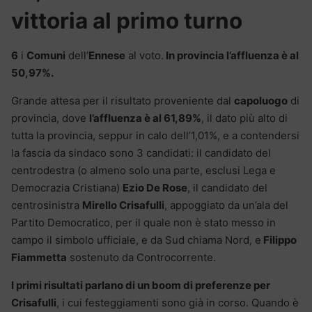
vittoria al primo turno
6
i
Comuni
dell’
Ennese
al voto.
In provincia l’affluenza è al
50,97%.
Grande attesa per il risultato proveniente dal
capoluogo
di
provincia, dove
l’affluenza è al 61,89%
, il dato più alto di
tutta la provincia, seppur in calo dell’1,01%, e a contendersi
la fascia da sindaco sono 3 candidati: il candidato del
centrodestra (o almeno solo una parte, esclusi Lega e
Democrazia Cristiana)
Ezio De Rose
, il candidato del
centrosinistra
Mirello Crisafulli
, appoggiato da un’ala del
Partito Democratico, per il quale non è stato messo in
campo il simbolo ufficiale, e da Sud chiama Nord, e
Filippo
Fiammetta
sostenuto da Controcorrente.
I primi risultati parlano di un boom di preferenze per
Crisafulli
, i cui festeggiamenti sono già in corso. Quando è