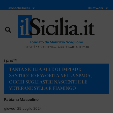
Cronache locali
Il Network
Fondato da Maurizio Scaglione
GIOVEDÌ 6 AGOSTO 2026 - AGGIORNATO ALLE 19:40
I profili
TANTA SICILIA ALLE OLIMPIADI:
SANTUCCIO FAVORITA NELLA SPADA,
OCCHI SUGLI ASTRI NASCENTI E LE
VETERANE SYLLA E FIAMINGO
Fabiana Mascolino
giovedì 25 Luglio 2024