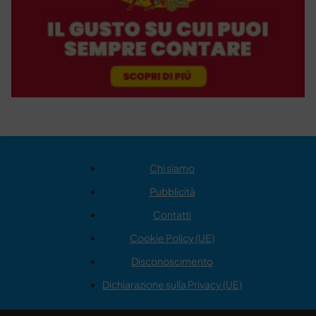
Chi siamo
Pubblicità
Contatti
Cookie Policy (UE)
Disconoscimento
Dichiarazione sulla Privacy (UE)