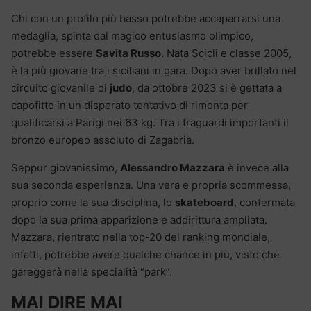
Chi con un profilo più basso potrebbe accaparrarsi una
medaglia, spinta dal magico entusiasmo olimpico,
potrebbe essere
Savita Russo.
Nata Scicli e classe 2005,
è la più giovane tra i siciliani in gara. Dopo aver brillato nel
circuito giovanile di
judo
, da ottobre 2023 si è gettata a
capofitto in un disperato tentativo di rimonta per
qualificarsi a Parigi nei 63 kg. Tra i traguardi importanti il
bronzo europeo assoluto di Zagabria.
Seppur giovanissimo,
Alessandro Mazzara
è invece alla
sua seconda esperienza. Una vera e propria scommessa,
proprio come la sua disciplina, lo
skateboard
, confermata
dopo la sua prima apparizione e addirittura ampliata.
Mazzara, rientrato nella top-20 del ranking mondiale,
infatti, potrebbe avere qualche chance in più, visto che
gareggerà nella specialità “park”.
MAI DIRE MAI