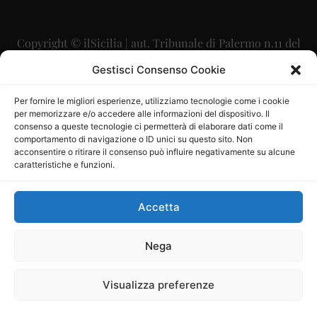
Copyright © ilSicilia | aut. Tribunale di Palermo n.11 del
29/09/2015
Gestisci Consenso Cookie
Editore: Mercurio Comunicazione Soc. Coop. A.R.L.
Per fornire le migliori esperienze, utilizziamo tecnologie come i cookie
per memorizzare e/o accedere alle informazioni del dispositivo. Il
Direttore Editoriale: Maurizio Scaglione
consenso a queste tecnologie ci permetterà di elaborare dati come il
comportamento di navigazione o ID unici su questo sito. Non
Direttore Responsabile: Maria Calabrese
acconsentire o ritirare il consenso può influire negativamente su alcune
caratteristiche e funzioni.
p.zza Sant’Oliva, 9 – 90141 – Palermo – 091335557
P.IVA: 06334930820
Accetta
Mercurio Comunicazione Società Cooperativa a r.l. è
iscritta al Registro degli Operatori di Comunicazione al
Nega
numero 26988
Visualizza preferenze
Sito gestito da
La Digitale srl
–
info@ladigitale.it