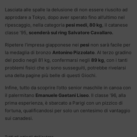
Lasciata alle spalle la delusione di non essere riuscito ad
approdare a Tokyo, dopo aver sperato fino all’ultimo nel
ripescaggio, nella categoria
pesi medi, 80 kg
, il catanese
classe ’95,
scenderà sul ring Salvatore Cavallaro.
Ripetere l’impresa giapponese nei
pesi
non sarà facile per
la medaglia di bronzo
Antonino Pizzolato
. Al terzo gradino
del podio negli 81 kg, confermarsi negli
89 kg
, con i tanti
problemi fisici che si sono susseguiti, potrebbe rivelarsi
una della pagine più belle di questi Giochi.
Infine, tutto da scoprire l’otto senior maschile in canoa con
il palermitano
Emanuele Gaetani Liseo
. Il classe ’96, alla
prima esperienza, è sbarcato a Parigi con un pizzico di
fortuna, qualificandosi per solo un centesimo di vantaggio
sui canadesi.
Tutti gli articoli dell'autore