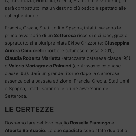
A, tra Croazia, Romania, Grecia, Stati Uniti e Montenegro
sarà combattuto, ma un destino più ostico è spettato alle
colleghe donne.
Francia, Grecia, Stati Uniti e Spagna, infatti, saranno le
prime avversarie di un
Setterosa
ricco di siciliane, grazie
soprattutto alla pluripremiata Ekipe Orizzonte:
Giuseppina
Aurora Condorelli
(portiere catanese classe 2001),
Claudia Roberta Marletta
(attaccante catanese classe ‘95)
e
Valeria Mariagrazia Palmieri
(centrovasca catanese
classe ‘93). Sarà un grande ritorno dopo la clamorosa
assenza della passata edizione. Francia, Grecia, Stati Uniti
e Spagna, infatti, saranno le prime avversarie del
Setterosa.
LE CERTEZZE
Dovranno fare del loro meglio
Rossella Fiamingo
e
Alberta Santuccio
. Le due
spadiste
sono state due delle