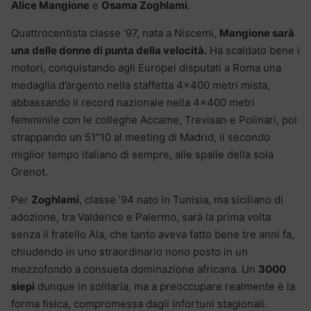
Alice Mangione
e
Osama Zoghlami
.
Quattrocentista classe ’97, nata a Niscemi,
Mangione sarà
una delle donne di punta della velocità.
Ha scaldato bene i
motori, conquistando agli Europei disputati a Roma una
medaglia d’argento nella staffetta 4×400 metri mista,
abbassando il record nazionale nella 4×400 metri
femminile con le colleghe Accame, Trevisan e Polinari, poi
strappando un 51″10 al meeting di Madrid, il secondo
miglior tempo italiano di sempre, alle spalle della sola
Grenot.
Per
Zoghlami
, classe ’94 nato in Tunisia, ma siciliano di
adozione, tra Valderice e Palermo, sarà la prima volta
senza il fratello Ala, che tanto aveva fatto bene tre anni fa,
chiudendo in uno straordinario nono posto in un
mezzofondo a consueta dominazione africana. Un
3000
siepi
dunque in solitaria, ma a preoccupare realmente è la
forma fisica, compromessa dagli infortuni stagionali.