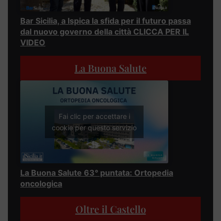
Bar Sicilia, a Ispica la sfida per il futuro passa
dal nuovo governo della città CLICCA PER IL
VIDEO
La Buona Salute
Fai clic per accettare i
cookie per questo servizio
La Buona Salute 63° puntata: Ortopedia
oncologica
Oltre il Castello