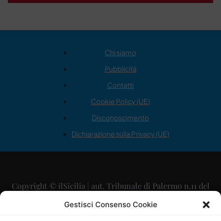
Chi siamo
Pubblicità
Contatti
Cookie Policy (UE)
Disconoscimento
Dichiarazione sulla Privacy (UE)
Copyright © ilSicilia | aut. Tribunale di Palermo n.11 del
29/09/2015
Gestisci Consenso Cookie
Editore: Mercurio Comunicazione Soc. Coop. A.R.L.