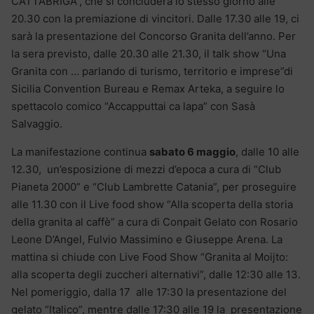
CATTABRIGA”, che si concluderà lo stesso giorno alle
20.30 con la premiazione di vincitori. Dalle 17.30 alle 19, ci
sarà la presentazione del Concorso Granita dell’anno. Per
la sera previsto, dalle 20.30 alle 21.30, il talk show “Una
Granita con … parlando di turismo, territorio e imprese”di
Sicilia Convention Bureau e Remax Arteka, a seguire lo
spettacolo comico “Accapputtai ca lapa” con Sasà
Salvaggio.
La manifestazione continua
sabato 6 maggio
, dalle 10 alle
12.30,
un’esposizione di mezzi d’epoca a cura di “Club
Pianeta 2000” e “Club Lambrette Catania”, per proseguire
alle 11.30 con il Live food show “Alla scoperta della storia
della granita al caffè” a cura di Conpait Gelato con Rosario
Leone D’Angel, Fulvio Massimino e Giuseppe Arena. La
mattina si chiude con Live Food Show “Granita al Moijto:
alla scoperta degli zuccheri alternativi”, dalle 12:30 alle 13.
Nel pomeriggio, dalla 17
alle 17:30 la presentazione del
gelato “Italico”, mentre dalle 17:30 alle 19 la
presentazione